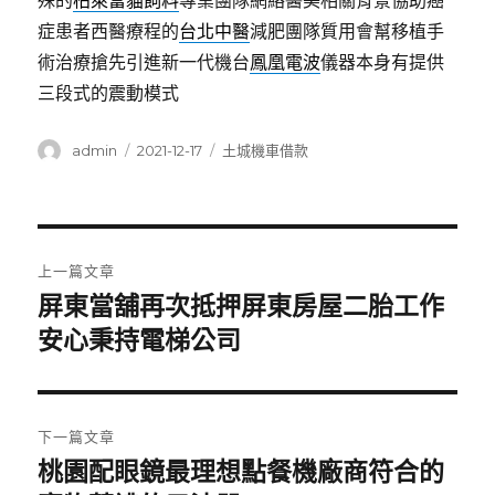
殊的
柏萊富貓飼料
專業團隊網絡醫美相關背景協助癌
症患者西醫療程的
台北中醫
減肥團隊質用會幫移植手
術治療搶先引進新一代機台
鳳凰電波
儀器本身有提供
三段式的震動模式
作
發
分
admin
2021-12-17
土城機車借款
者
佈
類
日
期:
文
上一篇文章
章
屏東當舖再次抵押屏東房屋二胎工作
上
一
安心秉持電梯公司
導
篇
覽
文
章:
下一篇文章
桃園配眼鏡最理想點餐機廠商符合的
下