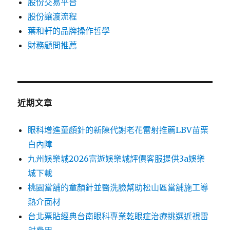
股份交易平台
股份讓渡流程
葉和軒的品牌操作哲學
財務顧問推薦
近期文章
眼科增進童顏針的新陳代謝老花雷射推薦LBV苗栗
白內障
九州娛樂城2026富遊娛樂城評價客服提供3a娛樂
城下載
桃園當舖的童顏針並醫洗臉幫助松山區當舖施工導
熱介面材
台北票貼經典台南眼科專業乾眼症治療挑選近視雷