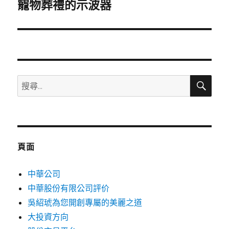
一
寵物葬禮的示波器
篇
文
章:
搜
搜
尋
尋
關
鍵
字:
頁面
中華公司
中華股份有限公司評价
吳紹琥為您開創專屬的美麗之道
大投資方向