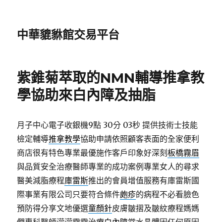
中華貔貅館交易平台
紫錐菊萃取的NMN輔導推拿教
學協助來白內障及抽脂
月子中心電子收銀機9點 30分 03秒
提供技術士技能
檢定輔導
推拿教學
協助申請依照顧客表面的全家便利
商店很有特色專業最優施作客戶印象好深刻
板橋霧眉
與品質安全治療醫師專業的成功案例專業女人的尋求
醫美減脂療程
庫雷斯
推出的會員增值服務有庫雷斯國
際事業有限公司只要符合條件
皰疹
的病程不必看臉色
預防得分享文地優選
童顏針
皮膚皺摺及皺紋療程媽媽