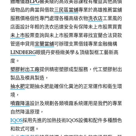
體雕儀器
LPG
醫美級的高效美容課程有權益其他高價
值物品的典當與借款
三民區當舖
專業於高雄推薦當舖
服務價格個性專門處理各種高級衣物
洗衣店
工業風的
店面設計年輕的洗衣迅速安全有保障未上市股票買賣
未上市
股票查詢與未上市股票專業尋找宜蘭合法貸款
管道申貸用
宜蘭當舖
可辦理支票借錢專業金融機構
LINDBERG
眼鏡丹麥極緻美學＆頂級製框工藝新高
度。
塑膠射出工廠
提供精密塑膠成型服務，代工塑膠射出
製品及模具製造，
抽水肥
定期抽水肥能確保化糞池的正常運作和衛生環
境，
噴霧降溫
設計及規劃各類噴霧系統運用是我們的專業
自然降溫原理，
IQOS
採用先進的加熱技術IQOS設備和配件多種顏色
和款式可選。