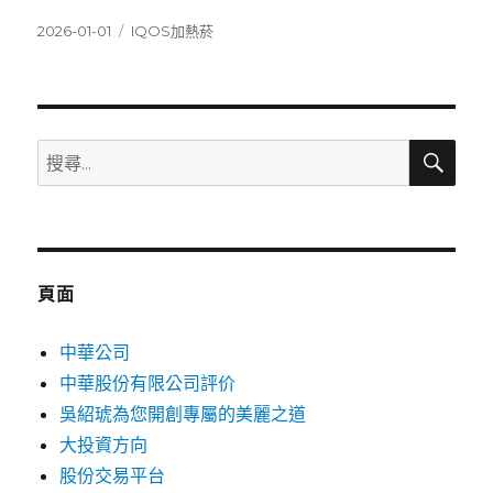
發
分
2026-01-01
IQOS加熱菸
佈
類
日
期:
搜
搜
尋
尋
關
鍵
字:
頁面
中華公司
中華股份有限公司評价
吳紹琥為您開創專屬的美麗之道
大投資方向
股份交易平台