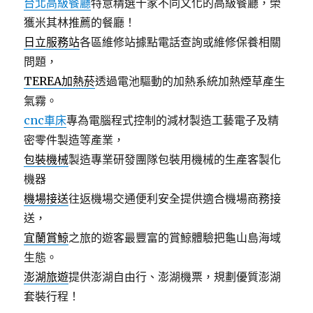
台北高級餐廳
特意精選十家不同文化的高級餐廳，榮
獲米其林推薦的餐廳！
日立服務站
各區維修站據點電話查詢或維修保養相關
問題，
TEREA加熱菸
透過電池驅動的加熱系統加熱煙草產生
氣霧。
cnc車床
專為電腦程式控制的減材製造工藝電子及精
密零件製造等產業，
包裝機械
製造專業研發團隊包裝用機械的生產客製化
機器
機場接送
往返機場交通便利安全提供適合機場商務接
送，
宜蘭賞鯨
之旅的遊客最豐富的賞鯨體驗把龜山島海域
生態。
澎湖旅遊
提供澎湖自由行、澎湖機票，規劃優質澎湖
套裝行程！