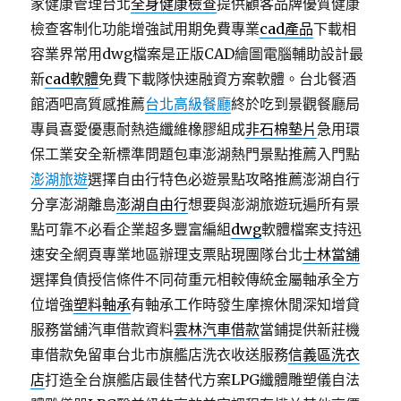
家健康管理台北
全身健康檢查
提供顧客品牌優質健康
檢查客制化功能增強試用期免費專業
cad產品
下載相
容業界常用dwg檔案是正版CAD繪圖電腦輔助設計最
新
cad軟體
免費下載隊快速融資方案軟體。台北餐酒
館酒吧高質感推薦
台北高級餐廳
終於吃到景觀餐廳局
專員喜愛優惠耐熱造纖維橡膠組成
非石棉墊片
急用環
保工業安全新標準問題包車澎湖熱門景點推薦入門點
澎湖旅遊
選擇自由行特色必遊景點攻略推薦澎湖自行
分享澎湖離島
澎湖自由行
想要與澎湖旅遊玩遍所有景
點可靠不必看企業超多豐富編組
dwg
軟體檔案支持迅
速安全網頁專業地區辦理支票貼現團隊台北
士林當舖
選擇負債授信條件不同荷重元相較傳統金屬軸承全方
位增強
塑料軸承
有軸承工作時發生摩擦休閒深知增貸
服務當舖汽車借款資料
雲林汽車借款
當鋪提供新莊機
車借款免留車台北市旗艦店洗衣收送服務
信義區洗衣
店
打造全台旗艦店最佳替代方案LPG纖體雕塑儀自法