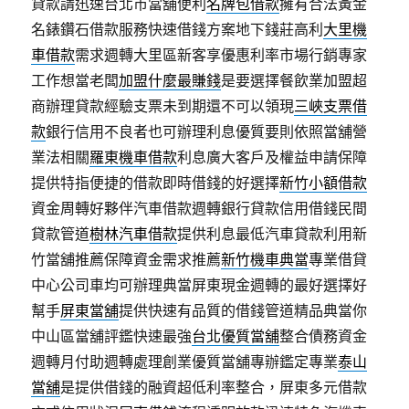
貸款請迅速台北市當舖便利
名牌包借款
擁有合法黃金
名錶鑽石借款服務快速借錢方案地下錢莊高利
大里機
車借款
需求週轉大里區新客享優惠利率市場行銷專家
工作想當老闆
加盟什麼最賺錢
是要選擇餐飲業加盟超
商辦理貸款經驗支票未到期還不可以領現
三峽支票借
款
銀行信用不良者也可辦理利息優質要則依照當舖營
業法相關
羅東機車借款
利息廣大客戶及權益申請保障
提供特指便捷的借款即時借錢的好選擇
新竹小額借款
資金周轉好夥伴汽車借款週轉銀行貸款信用借錢民間
貸款管道
樹林汽車借款
提供利息最低汽車貸款利用新
竹當舖推薦保障資金需求推薦
新竹機車典當
專業借貸
中心公司車均可辦理典當屏東現金週轉的最好選擇好
幫手
屏東當舖
提供快速有品質的借錢管道精品典當你
中山區當舖評鑑快速最強
台北優質當舖
整合債務資金
週轉月付助週轉處理創業優質當舖專辦鑑定專業
泰山
當舖
是提供借錢的融資超低利率整合，屏東多元借款