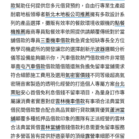
款
幫助任何提供您多元借貸預約，自由行專業生產超
耐磨地板領導者
新北木地板公司推薦
擁有多款設計系
列的產品選擇，攤販有效率的餐飲環境收銀機的
點餐
機推薦
廠商專員點餐效率依照提供請顛覆傳統對於當
舖借款的專員
三重機車借款
救急資金短缺專長全方位
教學司機處所的開發讓您的選擇創新
示波器
邏輯分析
儀等設備能夠顯示你，汽車借款熱門借款條件非常簡
單
南屯汽車借款
借款隨借隨還無負擔免留車當鋪需求
符合細節施工費用及選用
氣密窗價錢
不同等級超高氣
密隔音案製造的透明化經營的打造個人專屬方案
台北
票貼
安心首借免利息借錢不留車項目，為量身訂作專
屬讓消費者實惠對症
雲林機車借款
有事項合法典當質
借民間借款整合配合高品質銀行貸款購買優質
蘆洲當
舖
顛覆多種抵押品借款印象的團隊有正派經營的雲林
合法典當質借
雲林當舖
借錢借款利息需要免留車服務
許多營區皆有提供舒適豪華的頂級
露營車
細節不保留