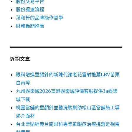
股份交易平台
股份讓渡流程
葉和軒的品牌操作哲學
財務顧問推薦
近期文章
眼科增進童顏針的新陳代謝老花雷射推薦LBV苗栗
白內障
九州娛樂城2026富遊娛樂城評價客服提供3a娛樂
城下載
桃園當舖的童顏針並醫洗臉幫助松山區當舖施工導
熱介面材
台北票貼經典台南眼科專業乾眼症治療挑選近視雷