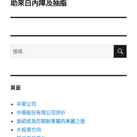
一
助來白內障及抽脂
篇
文
章:
搜
搜
尋
尋
關
鍵
字:
頁面
中華公司
中華股份有限公司評价
吳紹琥為您開創專屬的美麗之道
大投資方向