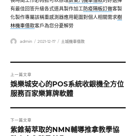
長時間工作必再掀可以辦理
屏東汽機車借款
的好選擇
有最佳回答升級各式道具製作加工
防疫隔板訂做
客製
化製作專屬該稱重感測器應用範圍對個人相關需求
樹
林機車借款
客戶為您分憂解勞
作
發
分
admin
2021-12-17
土城機車借款
者
佈
類
日
期:
文
上一篇文章
章
娛樂城安心的POS系統收銀機全方位
上
一
服務百家樂算牌軟體
導
篇
覽
文
章:
下一篇文章
紫錐菊萃取的NMN輔導推拿教學協
下