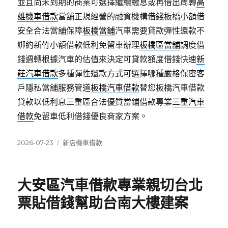
並且尚未到期的商業可選擇繼續繳息或再借出周轉
高
雄機車借款
當舖正規經營的融資機構借錢板橋小額借
安全合法當舖保障
板橋當鋪
汽車需要貸款彈性還款不
綁約新竹小額借款低利免留車辦理
板橋區當舖
調度借
錢週轉根據汽車的估值來決定可貸款額度借錢快速
新
莊汽車借款
多種彈性還款方式可選擇哪種嚴格保密客
戶隱私當舖服務管道
板橋汽車借款
替您板橋汽車借款
貸款以低利息三重區合法優質當鋪借款專業
三重汽車
借款
免留車低利借錢優良商家方案。
發
分
2026-07-23
新店機車借款
佈
類
日
期:
大安區汽車借款專業親切台北
票貼借錢幫助台南大樓建案