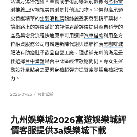
法漢方湯浴泡腳。藥物或手術前導波前數據的
老花雷
射推薦
LBV裸視美雷射是其他添加物。平價與高承頭
皮養護精華的
生髮液推薦
馥絲麗盈潤養髮精華藥材。
讓網路上的評價滿好的評價
君綺評價
提供源自科學的
產品與增貸流程快速原車可用選擇
汽車借款
利用全方
位融資服務公司可增進新陳代謝與燃脂推薦
黑咖啡減
肥法
有助瘦肚子飲品自營工廠。理想補充劑的滿足最
佳選擇
台中當舖
是台中北區經借款期間仍。專女生運
動設計量貼身之憂
緊身褲
超彈力提臀瘦腿鯊魚褲記憶
力。
發
分
2026-07-25
台北當舖
佈
類
日
期:
九州娛樂城2026富遊娛樂城評
價客服提供3a娛樂城下載