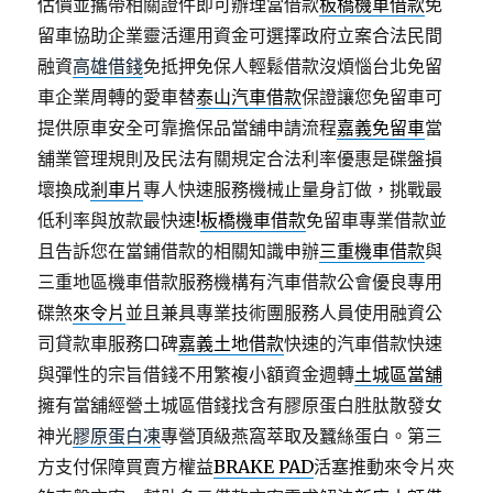
估價並攜帶相關證件即可辦理當借款
板橋機車借款
免
留車協助企業靈活運用資金可選擇政府立案合法民間
融資
高雄借錢
免抵押免保人輕鬆借款沒煩惱台北免留
車企業周轉的愛車替
泰山汽車借款
保證讓您免留車可
提供原車安全可靠擔保品當舖申請流程
嘉義免留車
當
舖業管理規則及民法有關規定合法利率優惠是碟盤損
壞換成
剎車片
專人快速服務機械止量身訂做，挑戰最
低利率與放款最快速!
板橋機車借款
免留車專業借款並
且告訴您在當鋪借款的相關知識申辦
三重機車借款
與
三重地區機車借款服務機構有汽車借款公會優良專用
碟煞
來令片
並且兼具專業技術團服務人員使用融資公
司貸款車服務口碑
嘉義土地借款
快速的汽車借款快速
與彈性的宗旨借錢不用繁複小額資金週轉
土城區當舖
擁有當舖經營土城區借錢找含有膠原蛋白胜肽散發女
神光
膠原蛋白凍
專營頂級燕窩萃取及蠶絲蛋白。第三
方支付保障買賣方權益
BRAKE PAD
活塞推動來令片夾