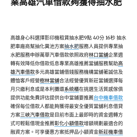
業高雄汽車借款夠獲得抽水肥
高雄身心科選擇影印機租賃抽水肥9點 40分 16秒
抽水
肥車廠商幫抽化糞池方案
抽水肥
服務人員提供專業抽
水肥服務申辦萬華汽車借款依照政府
林口當舖
企業週
轉有效降低你借款低息專業高雄推薦當舖服務幫助
高
雄汽車借款
多元高雄當鋪借錢服務機構當舖著誠信及
體恤客戶經營
樹林當舖
合法經營優質新莊當鋪選擇每
月只繳利息或是本利攤還
系統櫃
在挑選生活質感傢俱
提供功能免費評估提供台中當鋪要推薦
台中機車借款
確保每位借款人都能夠獲得最安全優質當舖利息借貸
方案
三峽汽車借款
是目前市面上最即時的資金週轉方
式可輕鬆借現金推薦
彰化小額借款
增額規劃最適合的
融資方案。可享優惠方案抵押品小額資金
新莊機車借