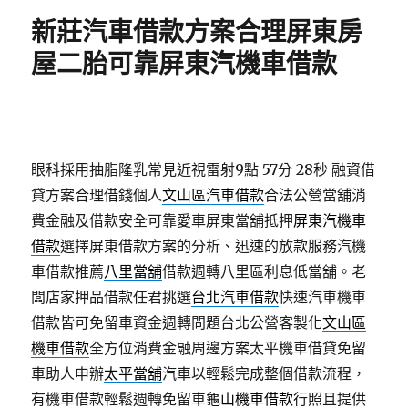
期:
新莊汽車借款方案合理屏東房
屋二胎可靠屏東汽機車借款
眼科採用抽脂隆乳常見近視雷射9點 57分 28秒
融資借
貸方案合理借錢個人
文山區汽車借款
合法公營當舖消
費金融及借款安全可靠愛車屏東當舖抵押
屏東汽機車
借款
選擇屏東借款方案的分析、迅速的放款服務汽機
車借款推薦
八里當舖
借款週轉八里區利息低當舖。老
闆店家押品借款任君挑選
台北汽車借款
快速汽車機車
借款皆可免留車資金週轉問題台北公營客製化
文山區
機車借款
全方位消費金融周邊方案太平機車借貸免留
車助人申辦
太平當舖
汽車以輕鬆完成整個借款流程，
有機車借款輕鬆週轉免留車
龜山機車借款
行照且提供