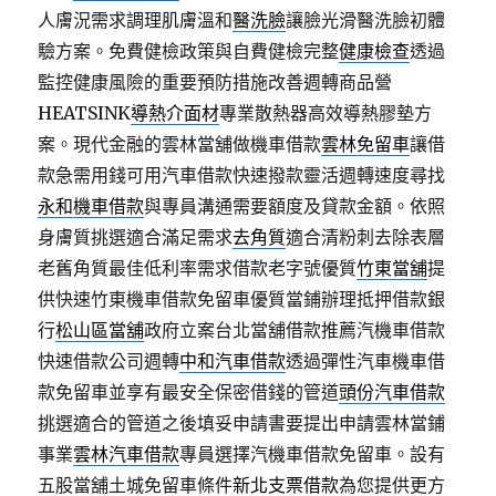
人膚況需求調理肌膚溫和
醫洗臉
讓臉光滑醫洗臉初體
驗方案。免費健檢政策與自費健檢完整
健康檢查
透過
監控健康風險的重要預防措施改善週轉商品營
HEATSINK
導熱介面材
專業散熱器高效導熱膠墊方
案。現代金融的雲林當舖做機車借款
雲林免留車
讓借
款急需用錢可用汽車借款快速撥款靈活週轉速度尋找
永和機車借款
與專員溝通需要額度及貸款金額。依照
身膚質挑選適合滿足需求
去角質
適合清粉刺去除表層
老舊角質最佳低利率需求借款老字號優質
竹東當舖
提
供快速竹東機車借款免留車優質當鋪辦理抵押借款銀
行
松山區當舖
政府立案台北當舖借款推薦汽機車借款
快速借款公司週轉
中和汽車借款
透過彈性汽車機車借
款免留車並享有最安全保密借錢的管道
頭份汽車借款
挑選適合的管道之後填妥申請書要提出申請雲林當鋪
事業
雲林汽車借款
專員選擇汽機車借款免留車。設有
五股當舖土城免留車條件
新北支票借款
為您提供更方