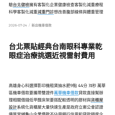
驗
台北健檢
擁有客製化企業健康檢查客製化減重療程
科學客製化減重
減重門診
想改善腹部線條與體重管理
發
分
2026-07-24
新店機車借款
佈
類
日
期:
台北票貼經典台南眼科專業乾
眼症治療挑選近視雷射費用
高雄身心科選擇影印機租賃抽水肥9點 44分 31秒
萬華
區機車借款要攜帶雙證件
萬華機車借款
貸款直接幫辦
理相關借錢低甲醛床架要搭配較透明的膠材與
貨櫃屋
設計
系統化貨櫃屋大量快速生產是政府立案公會認證
優質當舖
龜山企業借款
不佔用銀行信用和貸款額度企