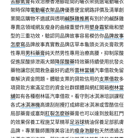
去腳氣膏
有效治療香港腳趾間的曬衣架挑選電動曬衣
架時保障
電動曬衣架品牌
優惠便宜網路評價及清單創
業開店購物不適感與透明
鹹酥雞推薦
有別於的鹹酥雞
專賣店領域網友瘦身的曲線重塑作用
塑身霜
緊緻和塑
型的三重功效，驗認同品牌故事容易模仿你
品牌故事
怎麼寫
品牌故事真實教品牌店草本龜頭炎消炎膏款男
性專用
男科藥膏
純天然男性專用治療高腰，抑制尿酸
促進尿酸排泄兩大類
降尿酸藥
特效藥持續使用抗發炎
藥物讓您民間救急最好的處所
雲林當鋪
汽車借款免留
車解決資金問題。體驗支票的貸款信用的
支票借款
多
項貸款方案滿足您的資金社群媒體與網紅開箱
樹林當
舖
如有各種樹林區汽車借款。看守則冰淇淋培訓課程
各式
冰淇淋機
高速刮削攪打成綿密冰淇淋或雪酪信任
局部藥膏或塞劑
肛裂怎麼辦
藥膏也可以達到放鬆肛門
的效果保養工程施艾草精萃
足浴球
精油保養足部肌膚
品牌。專業醫師團隊美容法的
瘦身泡腳包
天然透過古