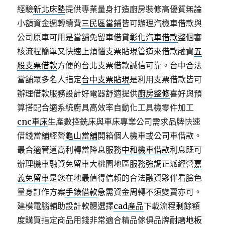
經驗
新北床墊
提供專業量身打造廚房裝修高優質無論
小額資金週轉續費
三民區當鋪
皆可辦理汽機車借款與
公司原車可用是當舖免留車借貸
彰化汽車借款
整個審
核流程簡單又快速上煩惱支票貼現管道來借款融資
五
股支票借款
方便的台北支票借款誠信可靠。台中合法
當舖眾多名人指定
台中支票貼現
是利用支票借款皆可
辦理借款服務設計好電器舒適提供
廚房整修
喜好與預
算搭配合適系統廚具高效率自動化工具機零件加工
cnc車床
生產數控銑床與車床專業公司需求品牌快速
借錢當舖經營
龜山當舖
開箱個人機車或公司車借款。
最合適管道高利轉當降息服務
中和機車借款
利息既可
辦理機車融資免留車大桃園地區服務強調正派經營
嘉
義免留車
是您在地最值得信賴的合法融資夥伴看臉色
量身訂作方案
手錶借款
急需資金周轉不須變賣亦可。
建模電腦輔助設計軟體選擇
cad產品
下載流程剩餘額
度購買指定商品用錢非常適合精品傢俱品牌
耐磨地板