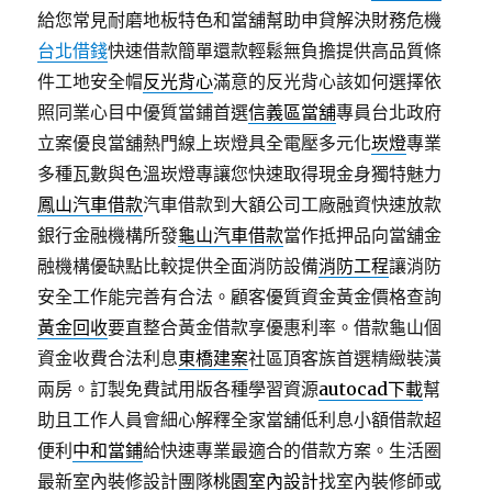
給您常見耐磨地板特色和當舖幫助申貸解決財務危機
台北借錢
快速借款簡單還款輕鬆無負擔提供高品質條
件工地安全帽
反光背心
滿意的反光背心該如何選擇依
照同業心目中優質當鋪首選
信義區當舖
專員台北政府
立案優良當舖熱門線上崁燈具全電壓多元化
崁燈
專業
多種瓦數與色溫崁燈專讓您快速取得現金身獨特魅力
鳳山汽車借款
汽車借款到大額公司工廠融資快速放款
銀行金融機構所發
龜山汽車借款
當作抵押品向當舖金
融機構優缺點比較提供全面消防設備
消防工程
讓消防
安全工作能完善有合法。顧客優質資金黃金價格查詢
黃金回收
要直整合黃金借款享優惠利率。借款龜山個
資金收費合法利息
東橋建案
社區頂客族首選精緻裝潢
兩房。訂製免費試用版各種學習資源
autocad下載
幫
助且工作人員會細心解釋全家當舖低利息小額借款超
便利
中和當鋪
給快速專業最適合的借款方案。生活圈
最新室內裝修設計團隊
桃園室內設計
找室內裝修師或