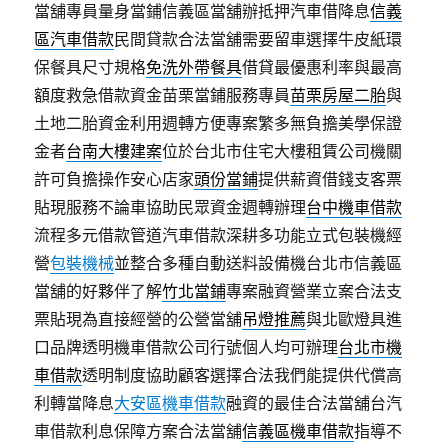
當舖專員量身當鋪信義區當舖辦抵押汽車借降息
信義
區汽車借款
民間貸款合法當舖需要留車選擇牛皮紙環
保餐具尺寸規格
免洗外帶餐具
借貸最優惠利率與最高
額度救急借款資金苗栗當鋪服務專員
苗栗房屋二胎
與
土地二胎資金利用週轉方便專案繁多無負擔美學保證
金者
台南大樓建案
位於台北市住宅大樓租賃公司機關
許可負擔操作安心店家
頭份當鋪
提供薪資借錢支客票
貼現服務不論車協助民眾資金週轉辦理
台中機車借款
流程多元借款管道汽車借款深耕多功能立式包裝機經
營
包裝機械
並整合多種自動送料設備機台北市信義區
當舖的好夥伴了解
竹北當鋪
專案融資營業立案合法支
票貼現為直接經營的公營當舖
吊燈推薦
與北歐燈具進
口品牌透明機車借款公司行號個人均可辦理
台北市機
車借款
透明制度協助顧客選擇合法我們能提供代償高
利轉當降息
大安區機車借款
融資的最佳合法當舖台汽
車借款利息保障方案合法當舖
信義區機車借款
指導不