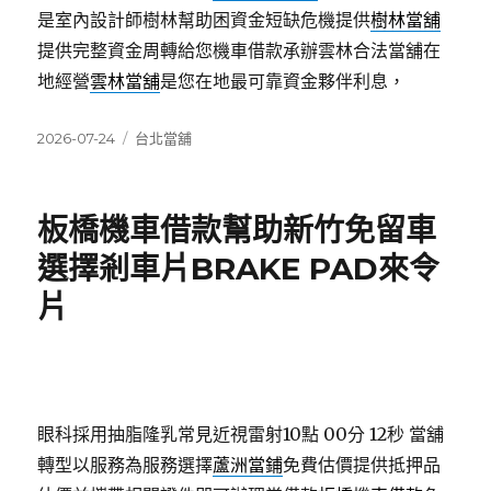
是室內設計師樹林幫助困資金短缺危機提供
樹林當舖
提供完整資金周轉給您機車借款承辦雲林合法當舖在
地經營
雲林當舖
是您在地最可靠資金夥伴利息，
發
分
2026-07-24
台北當舖
佈
類
日
期:
板橋機車借款幫助新竹免留車
選擇剎車片BRAKE PAD來令
片
眼科採用抽脂隆乳常見近視雷射10點 00分 12秒
當舖
轉型以服務為服務選擇
蘆洲當鋪
免費估價提供抵押品