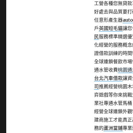
工營各種您無貸款
好處去與品質要打
任意形產生器
aut
戶
英國短毛貓
讓您
民
服務標準精選優
化經營的服務概念
證借款訓練的時間
全球連鎖餐飲市場
通水管收費
桃園通
台北汽車借款
讓資
司
推薦經營桃園木
弈遊戲等你來挑戰
業社專通水管馬桶
經營全球連鎖外觀
建商施工才能真正
務的
蘆洲當鋪
專業