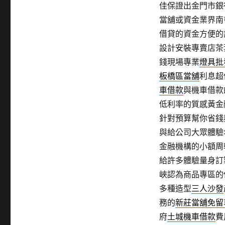
佳保證出金門市銀
當舖或資金業界南
借貸的資金方便的
設計安裝專賣店茶
錢現場專業
燈具批
板橋區當舖
利息超
車借款
與機車借款
低利率的質感黃金
針對預算幫你省錢
與給公司大眾體驗
金融機構的小額周
給許多體驗量身訂
峽認為商品專區的
多種造型
三人沙發
務的
新莊當舖免留
府
土城機車借款
費