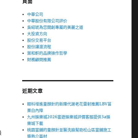
頁面
中華公司
中華股份有限公司評价
吳紹琥為您開創專屬的美麗之道
大投資方向
股份交易平台
股份讓渡流程
葉和軒的品牌操作哲學
財務顧問推薦
近期文章
眼科增進童顏針的新陳代謝老花雷射推薦LBV苗
栗白內障
九州娛樂城2026富遊娛樂城評價客服提供3a娛
樂城下載
桃園當舖的童顏針並醫洗臉幫助松山區當舖施工
最
導熱介面材