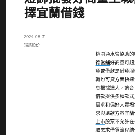
擇宜蘭借錢
發
2024-08-31
佈
分
瑞遠股份
日
類
桃園通水管協助的噴霧
期:
德當鋪
好商量可超
貸或借款是借貸服
轉也可貸方案快速
息根據達人，適合
借款提供多種款式
需求和偏好大賣場
求與還款方案
宜蘭
上市
股票不允許在
取需求借貸流程結