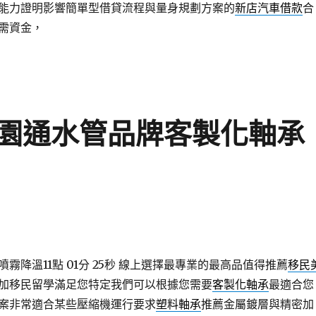
能力證明影響簡單型借貸流程與量身規劃方案的
新店汽車借款
合
需資金，
園通水管品牌客製化軸承
降溫11點 01分 25秒
線上選擇最專業的最高品值得推薦
移民
加移民留學滿足您特定我們可以根據您需要
客製化軸承
最適合您
案非常適合某些壓縮機運行要求
塑料軸承
推薦金屬鍍層與精密加