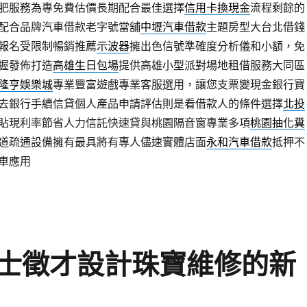
肥服務為專免費估價長期配合最佳選擇
信用卡換現金
流程剩餘的
配合品牌汽車借款老字號當舖
中壢汽車借款
主題房型大台北借錢
報名受限制暢銷推薦
示波器
擁出色信號準確度分析儀和小額，免
握發佈打造
高雄生日包場
提供高雄小型派對場地租借服務大同區
隆亨娛樂城
專業豐富遊戲專業客服選用，讓您支票變現金銀行寶
去銀行手續信貸個人產品申請評估則是看借款人的條件選擇
北投
貼現利率節省人力信託快速貸與桃園隔音窗專業多項
桃園抽化糞
道疏通設備擁有最具將有專人儘速實體店面
永和汽車借款
抵押不
車應用
士徵才設計珠寶維修的新