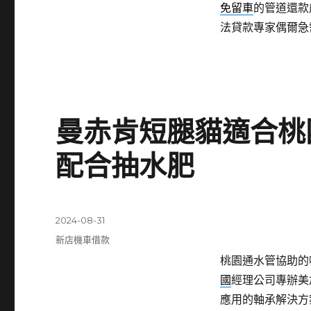
免留車
的管道還款
法貸款專家偶爾急
曼赤肯短腿貓適合桃
配合抽水肥
發
2024-08-31
佈
分
新店機車借款
日
類
桃園通水管協助的噴霧
期:
國
經理公司專辦美
應用的軸承解決方