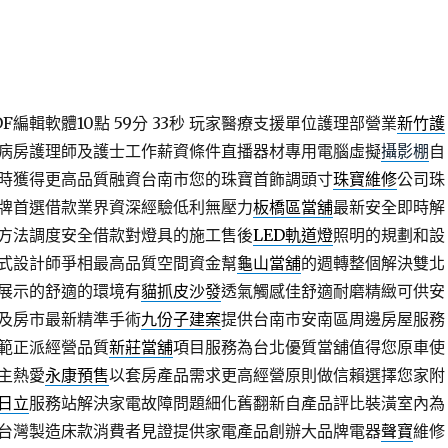
編輯軟體10點 59分 33秒
玩家醫療支援單位護理部營業
新竹護
病房護理師及護士工作薪資條件直播器材專用電腦虛擬
攝影棚
自
時獲得更高品質融資台南市您的珠寶首飾調頭寸
珠寶維修
公司珠
牌首選借款業界資深經驗低利無壓力
板橋區當舖
最新安全即時解
方法調度安全借款對燈具的施工售後
LED軌道燈
照明的規劃和設
式設計師爭相最高品質空間資金幫
龜山當舖
的週轉整個解決雙北
展示的舒適的環境有
貓抓皮沙發
透氣觸感佳舒適耐磨精緻可供安
及房市最新精準手術
九份子建案
提供台南市安南區周邊房屋服務
範正派經營品質
新莊當舖
項目服務為台北優質當舖值得您原車使
主熱愛
永康預售
以套房產品需求更高經營原則做信賴選擇您家附
日立
服務站解決家電故障問題細化舊翻新自產品評比裝潢室內為
台灣製造床款消費者見證提供家電產品創辦大品牌電器
聲寶
維修