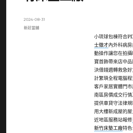
發
2024-08-31
佈
分
新莊當舖
日
類
小琉球包棟符合PDF
期:
士徵才
內外科病房
動操作讓您在拍攝
寶首飾帶來店中品
決借錢週轉救急好
計繁瑣全程電腦程
客戶家居實體門市
南區房價成交行情
提供車貸守法律規
用大樓新成屋的屋
近地區服務站報修
新竹床墊工廠
特色