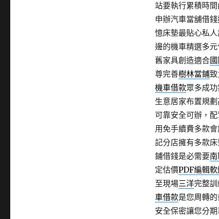
站要執行累積時間
申辦汽車當舖借錢
憶床墊最貼心私人
邊的機車精選多元
舊家具創造適合
國
尊完善
樹林當鋪
致
機車借款
眾多成功
生意居家布置規劃
可靠安全可辦，配
用免手續費多款會
記分店擁有多款床
鋪借錢是必需要
南
定估價
PDF編輯軟
至現場
三洋
完整訓
車借款
是您周轉的
安全保密讓您分期