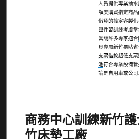
人員提供專業抽水
額度購買指定商品
借貸的搞定客製化
證件習訓練考慮掌
當舖許多專家適合
貝專屬
新竹票貼
省
支票借款
超低支票
池
符合專業設備管
論是自用車或公司
商務中心訓練新竹護
竹床墊工廠