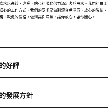
務求以高效、專業、貼心的服務努力滿足客戶需求。我們的員工
細心的工作方式，我們的要求是做到讓客戶滿意，放心的隊伍，
務，較低的價格。做到讓你滿意，讓你放心，讓你開心。
的好評
的發展方針