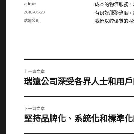
作
admin
成本的物流服務，
者
發
2018-05-29
有良好服務態度，
佈
分
瑞遠公司
我們以較優質的服
日
類
期:
文
上一篇文章
章
瑞遠公司深受各界人士和用戶
上
一
導
篇
覽
文
下一篇文章
章:
堅持品牌化、系統化和標準化
下
一