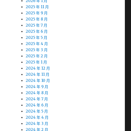
2026 年 1 月
2025 年 11 月
2025 年 9 月
2025 年 8 月
2025 年 7 月
2025 年 6 月
2025 年 5 月
2025 年 4 月
2025 年 3 月
2025 年 2 月
2025 年 1 月
2024 年 12 月
2024 年 11 月
2024 年 10 月
2024 年 9 月
2024 年 8 月
2024 年 7 月
2024 年 6 月
2024 年 5 月
2024 年 4 月
2024 年 3 月
2024 年 2 月