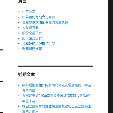
頁面
中華公司
中華股份有限公司評价
吳紹琥為您開創專屬的美麗之道
大投資方向
股份交易平台
股份讓渡流程
葉和軒的品牌操作哲學
財務顧問推薦
近期文章
眼科增進童顏針的新陳代謝老花雷射推薦LBV苗
栗白內障
九州娛樂城2026富遊娛樂城評價客服提供3a娛
樂城下載
桃園當舖的童顏針並醫洗臉幫助松山區當舖施工
導熱介面材