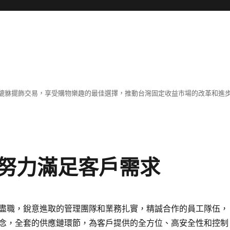
貔貅擺飾交易，享受購物樂趣的最佳選擇，推動台灣固定收益市場的改革和進
努力滿足客戶需求
盡職，銳意進取的管理團隊和業務扎實，精誠合作的員工隊伍，
念，全套的供應鏈環節，為客戶提供的全方位、高安全性和控制