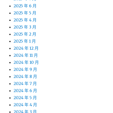
2025 年 6 月
2025 年 5 月
2025 年 4 月
2025 年 3 月
2025 年 2 月
2025 年 1 月
2024 年 12 月
2024 年 11 月
2024 年 10 月
2024 年 9 月
2024 年 8 月
2024 年 7 月
2024 年 6 月
2024 年 5 月
2024 年 4 月
2024 年 3 月