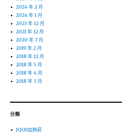
2024 年 2 月
2024 年 1 月
2023 年 12 月
2021 年 12 月
2020 年 7 月
2019 年 2 月
2018 年 12 月
2018 年 5 月
2018 年 4 月
2018 年 3 月
分類
IQOS加熱菸