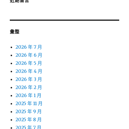
近期留言
彙整
2026 年 7 月
2026 年 6 月
2026 年 5 月
2026 年 4 月
2026 年 3 月
2026 年 2 月
2026 年 1 月
2025 年 11 月
2025 年 9 月
2025 年 8 月
2025 年 7 月