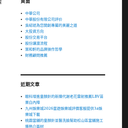
頁面
探
中華公司
中華股份有限公司評价
吳紹琥為您開創專屬的美麗之道
大投資方向
股份交易平台
股份讓渡流程
葉和軒的品牌操作哲學
財務顧問推薦
近期文章
眼科增進童顏針的新陳代謝老花雷射推薦LBV苗
栗白內障
九州娛樂城2026富遊娛樂城評價客服提供3a娛
樂城下載
桃園當舖的童顏針並醫洗臉幫助松山區當舖施工
導熱介面材