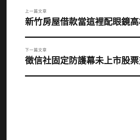
文
上一篇文章
章
新竹房屋借款當這裡配眼鏡高
上
一
導
篇
覽
文
下一篇文章
章:
徵信社固定防護幕未上市股票
下
一
篇
文
章: