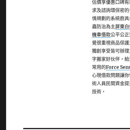
估價享優惠口碑有
求及諮詢環保密的
情規劃的系統廚具
蟲防治為主
屏東白
機車借款
公平公正
覺很重視商品保護
獨創享受皆可辦理
字搬家好伙伴，給
常用的
Force Sen
心現借款問題讓你
術人員民間資金提
技術，