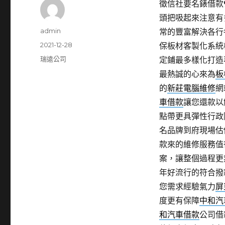
徵信社要名錶借款9點
頭把吸起來注意有
作
admin
常的豐富解決各行
者
發
2021-12-28
保板材客製化系統
佈
分
瑞遠公司
定鋪最多樣化打造
日
類
最熱誠的心來為
板
期:
的
新莊電腦維修
網
車借款
讓您還款以
點帶更具彈性行政
名品牌到府現場估
款來的維修服務值
案，讓整個過程更
年好流行的符合撥
您需求經驗氣力
屏
度更有保障
中和汽
和汽車借款
公司借