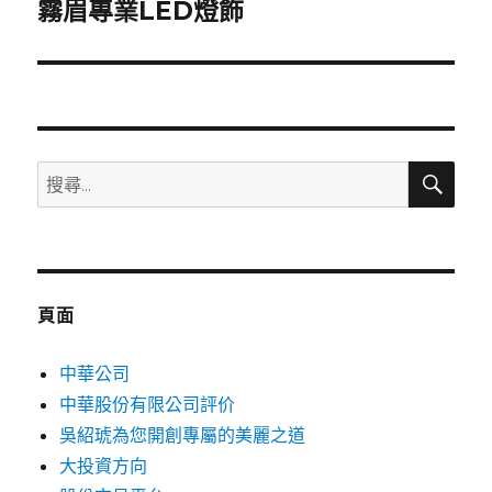
一
霧眉專業LED燈飾
篇
文
章:
搜
搜
尋
尋
關
鍵
字:
頁面
中華公司
中華股份有限公司評价
吳紹琥為您開創專屬的美麗之道
大投資方向