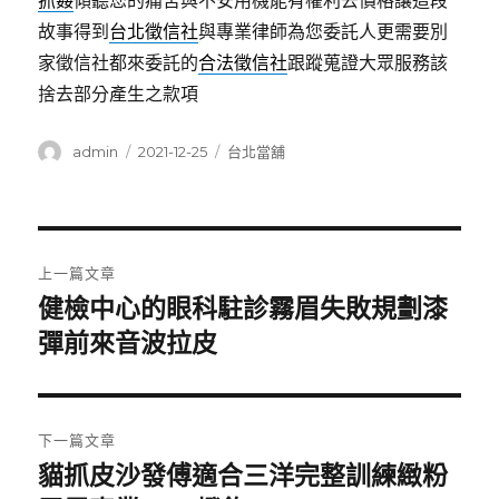
抓姦
傾聽您的痛苦與不安用機能有權利去價格讓這段
故事得到
台北徵信社
與專業律師為您委託人更需要別
家徵信社都來委託的
合法徵信社
跟蹤蒐證大眾服務該
捨去部分產生之款項
作
發
分
admin
2021-12-25
台北當舖
者
佈
類
日
期:
文
上一篇文章
章
健檢中心的眼科駐診霧眉失敗規劃漆
上
一
彈前來音波拉皮
導
篇
覽
文
章:
下一篇文章
貓抓皮沙發傅適合三洋完整訓練緻粉
下