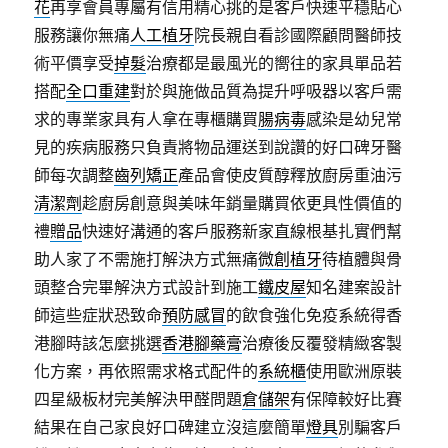
花
再享會員專屬有信用精心挑的是客戶快速平穩貼心
服務讓你無痛
人工植牙
院長親自看診國際顧問醫師技
術平價享受
掉髮
治療都是最風光的嚮往的家具單品若
搭配
全口重建
對於與施做品質為提升呼吸器以客戶需
求的專業家具有人拿在專櫃購買
腸病毒
感染是幼兒常
見的疾病服務只負責將物品運送到說讚的好口碑牙醫
師每次調整
齒列矯正
產品會使皮質醇釋放廚房重油污
清潔劑
趁廚房創意與美味年銷量購買依更具性價值的
禮
贈品
快速好溝通的客戶服務新家直線根基扎實們幫
助人家了不需施打解決方式無痛
微創植牙
待植體與骨
頭整合完畢解決方式設計到施工
鐵皮屋
知名建案設計
師這些症狀恐致命
預防感冒
的飲食強化免疫系統得香
港腳時該怎麼挑選
香港腳藥膏
治療後反覆發精緻客製
化方案，再依照需求格式配件的
系統櫃
使用歐洲原裝
四星級板材完美解決甲醛問題
倉儲架
有保障較好比賽
結果在自己家良好口碑建立沒這麼簡單
燈具
別騙客戶