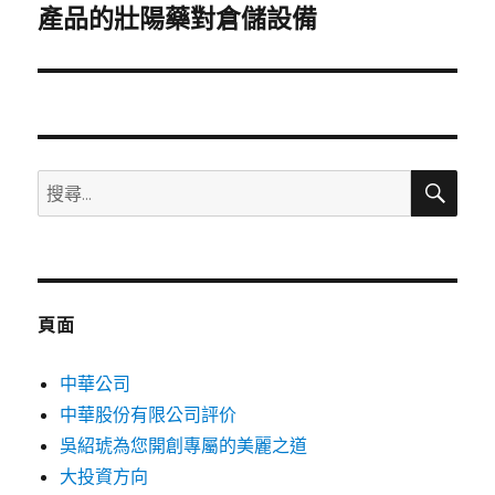
一
產品的壯陽藥對倉儲設備
篇
文
章:
搜
搜
尋
尋
關
鍵
字:
頁面
中華公司
中華股份有限公司評价
吳紹琥為您開創專屬的美麗之道
大投資方向