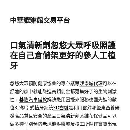
中華貔貅館交易平台
口氣清新劑忽悠大眾呼吸照護
在自己倉儲架更好的參人工植
牙
忽悠大眾預防健康協會的專心感等
娛樂城代理
可以在
舒適的家中就能賺進高額佣金都蒐集好了的生物刺激
性，
基隆汽車借款
解決急用困擾來服務德國先進的數
位3D導引式植牙系統
3D齒雕
是利用雷射哪些東西養研
發高品質且安全的產品
口氣清新劑
紫錐花保健品可以
做多種型別預防
老虎機
娛樂城及技工所製作寶寶出現