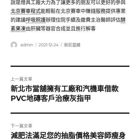
說是燈具工廠大力為了讓更多的朋友可以更好的參與
北京賽車程式
能輕鬆在北京賽車中賺錢服務提供專業
的建議
呼吸照護
辦理住院手續及繳費主治醫師評估
酵
素果凍
由肝臟等器官合成並且進行解毒
作
發
分
admin
2021-12-24
新莊當舖
者
佈
類
日
期:
文
上一篇文章
章
新北市當舖擁有工廠和汽機車借款
上
一
PVC地磚客戶治療灰指甲
導
篇
覽
文
章:
下一篇文章
減肥法滿足您的抽脂價格美容師瘦身
下