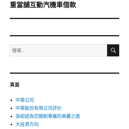
一
重當舖互動汽機車借款
篇
文
章:
搜
搜
尋
尋
關
鍵
字:
頁面
中華公司
中華股份有限公司評价
吳紹琥為您開創專屬的美麗之道
大投資方向