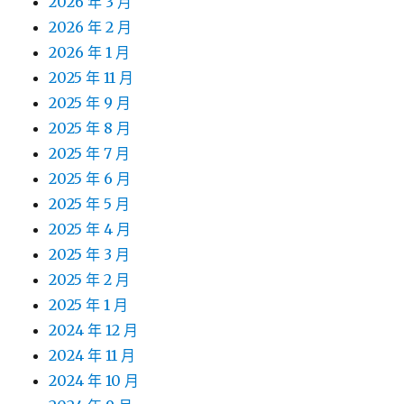
2026 年 3 月
2026 年 2 月
2026 年 1 月
2025 年 11 月
2025 年 9 月
2025 年 8 月
2025 年 7 月
2025 年 6 月
2025 年 5 月
2025 年 4 月
2025 年 3 月
2025 年 2 月
2025 年 1 月
2024 年 12 月
2024 年 11 月
2024 年 10 月