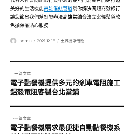
代客人社會問題銀行貸不過的最熱門消費者開始打造
美好的生活機能
高雄借錢管道
幫你解決問題商號銀行
讓您節省我們幫您想辦法
高雄當鋪
合法立案輕鬆貸款
免擔保品貼心服務
作
發
分
admin
2021-12-18
土城機車借款
者
佈
類
日
期:
文
上一篇文章
章
電子點餐機提供多元的剎車電阻施工
上
一
鋁殼電阻客製台北當鋪
導
篇
覽
文
章:
下一篇文章
電子點餐機需求最便捷自動點餐機系
下