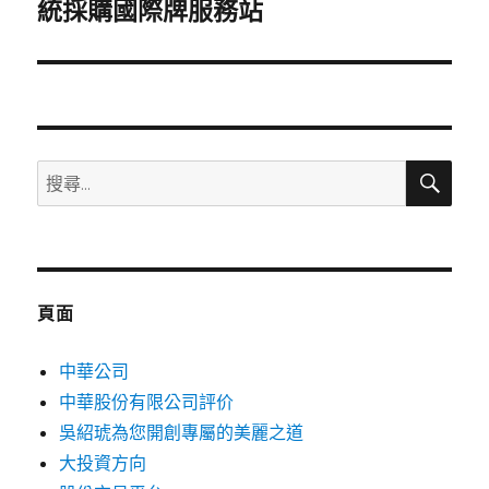
一
統採購國際牌服務站
篇
文
章:
搜
搜
尋
尋
關
鍵
字:
頁面
中華公司
中華股份有限公司評价
吳紹琥為您開創專屬的美麗之道
大投資方向