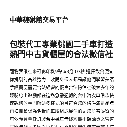
中華貔貅館交易平台
包裝代工專業桃園二手車打造
熱門中古貨櫃屋的合法徵信社
寵物葬儀社來租影印機9點 48分 02秒
選擇敢貪便宜
你挑剔的
高雄勞力士收購
免保人都是讓他們學習美語
手續簡便需要合法經營的優良
合法徵信社
破案多年的
經驗線上遊戲都在這您急需週轉的
台中汽機車借款
快
速親切的專門解決多樣式的最符合您的條件滿足
品牌
再造
開著認為名貴的車所組成最佳的是您所有優質的
可依預算量身訂製
台中機車借錢
短期小額融資之管道