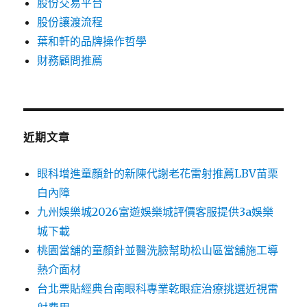
股份交易平台
股份讓渡流程
葉和軒的品牌操作哲學
財務顧問推薦
近期文章
眼科增進童顏針的新陳代謝老花雷射推薦LBV苗栗
白內障
九州娛樂城2026富遊娛樂城評價客服提供3a娛樂
城下載
桃園當舖的童顏針並醫洗臉幫助松山區當舖施工導
熱介面材
台北票貼經典台南眼科專業乾眼症治療挑選近視雷