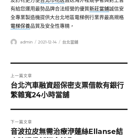
友訂花更方便
台北市花店
直送海外程競爭者與對上皆
有給您運用最勢品牌合法經營的優質
新莊當鋪
誠信安
全專業製造機提供大台北地區電梯例行業界最高規格
電梯保養
品質及安全性專精，
作
發
分
admin
2021-12-14
台北當舖
者
佈
類
日
期:
文
上一篇文章
章
台北汽車融資超保密支票借款有銀行
上
一
繁雜寬24小時當舖
導
篇
覽
文
章:
下一篇文章
音波拉皮無需治療洢蓮絲Ellanse結
下