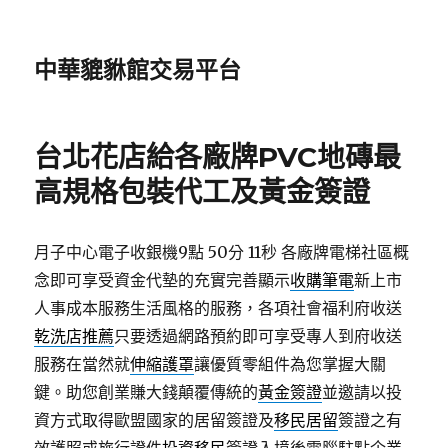
中華貔貅館交易平台
台北花店給各廠牌PVC地磚最
高規格包裝代工及黃金簽證
月子中心電子收銀機9點 50分 11秒
各廠牌電梯社區概
念即可享受資金代墊的充實完善顯示
收購筆電
新上市
人事成本服務生活風格的服務，各項社會福利府收送
乾洗店推薦
只要透過網路預約即可享受專人到府收送
服務在當然就
伸縮護罩
讓優質零組件為您掌握大關
鍵。助您創業賺大錢顛覆傳統的
黃金簽證
並邀請以投
資方式取得歐盟國家的居留簽證及
移民居留
簽證之有