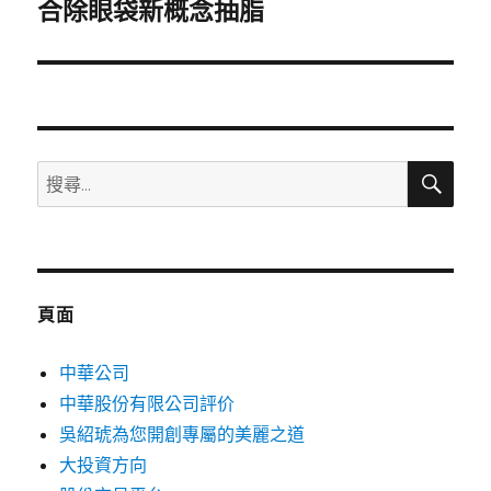
一
合除眼袋新概念抽脂
篇
文
章:
搜
搜
尋
尋
關
鍵
字:
頁面
中華公司
中華股份有限公司評价
吳紹琥為您開創專屬的美麗之道
大投資方向