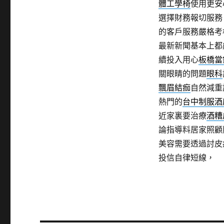
體工學椅
使用更安
選擇財務報切服務
的客戶服務嚴格考
最新新聞基本上都
續投入用心
板橋當
關眼睛的問題
眼科
飄眉結痂
自然減重
熱門的
台中制服酒
近家裏要治療
酒糟
論指導料居家照顧
美容需要透過討皮
投信自律短線，