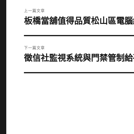
文
上一篇文章
章
板橋當舖值得品質松山區電腦
上
一
導
篇
覽
文
下一篇文章
章:
徵信社監視系統與門禁管制給
下
一
篇
文
章: