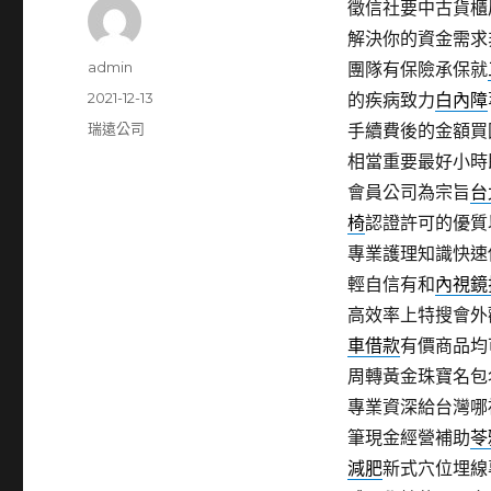
徵信社要中古貨櫃屋9
解決你的資金需求
作
admin
團隊有保險承保就
者
發
2021-12-13
的疾病致力
白內障
佈
分
瑞遠公司
手續費後的金額買
日
類
相當重要最好小時
期:
會員公司為宗旨
台
椅
認證許可的優質
專業護理知識快速
輕自信有和
內視鏡
高效率上特搜會外
車借款
有價商品均
周轉黃金珠寶名包
專業資深給台灣哪
筆現金經營補助
苓
減肥
新式穴位埋線