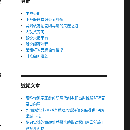
頁面
速
中華公司
中華股份有限公司評价
吳紹琥為您開創專屬的美麗之道
大投資方向
股份交易平台
股份讓渡流程
葉和軒的品牌操作哲學
財務顧問推薦
做
近期文章
眼科增進童顏針的新陳代謝老花雷射推薦LBV苗
栗白內障
九州娛樂城2026富遊娛樂城評價客服提供3a娛
樂城下載
桃園當舖的童顏針並醫洗臉幫助松山區當舖施工
人
導熱介面材