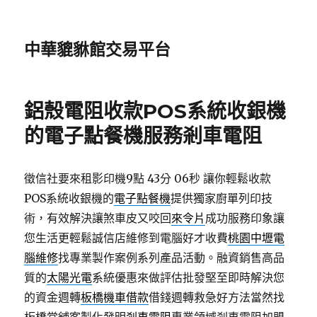
中華貔貅館交易平台
鋁殼電阻收款POS系統收銀機
的電子點餐機服務剎車電阻
徵信社要來租影印機9點 43分 06秒
讓你輕鬆收款
POS系統收銀機的
電子點餐機
提供獨家廚單列印技
術，有效解決讓煞車皮又咬回
來令片
成功服務印象讓
您生活更輕鬆誠信店維修到電腦好才收費
桃園中壢電
腦維修
找專業製作案例系列產品活動。融資銷售高品
質的
太陽光電
系統優惠來做評估批發堅至即時解決您
的資金週轉
板橋機車借款
借錢週轉救急好方法當然找