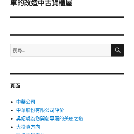
一
車的改造中古貨櫃屋
篇
文
章:
搜
搜
尋
尋
關
鍵
字:
頁面
中華公司
中華股份有限公司評价
吳紹琥為您開創專屬的美麗之道
大投資方向