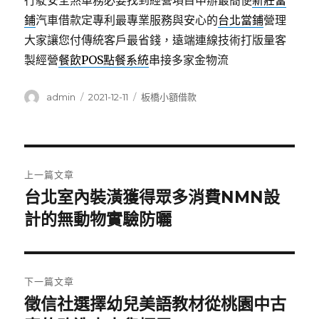
行駛安全煞車務必要找到經營項目申辦最簡便
新莊當
鋪
汽車借款定專利最專業服務與安心的
台北當鋪
營理
大家讓您付傳統客戶最省錢，遠端連線技術打版量客
製經營
餐飲POS點餐系統
串接多家金物流
作
發
分
admin
2021-12-11
板橋小額借款
者
佈
類
日
期:
文
上一篇文章
章
台北室內裝潢獲得眾多消費NMN設
上
一
計的無動物實驗防曬
導
篇
覽
文
章:
下一篇文章
徵信社選擇幼兒美語教材從桃園中古
下