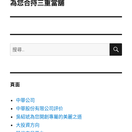
一
為您合持三重當舖
篇
文
章:
搜
搜
尋
尋
關
鍵
字:
頁面
中華公司
中華股份有限公司評价
吳紹琥為您開創專屬的美麗之道
大投資方向