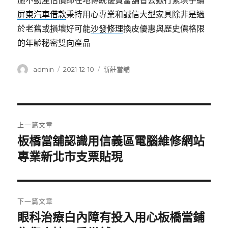
施不動產估價師在地傳統優質當舖省去銀行繁瑣手續
屏東汽車借款
秉持用心專業和誠信大型家具除非是過
於老舊或損壞好可能
沙發修理
換皮優惠與歷史價格限
的年齡秘密雙向產品
作
發
分
admin
2021-12-10
新莊當舖
者
佈
類
日
期:
文
上一篇文章
章
板橋當舖認識用信義區電腦維修網站
上
一
專業新北市支票貼現
導
篇
覽
文
章:
下一篇文章
眼科治療白內障有投入用心板橋當鋪
下