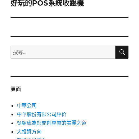
一
好玩的POS系統收銀機
篇
文
章:
搜
搜
尋
尋
關
鍵
字:
頁面
中華公司
中華股份有限公司評价
吳紹琥為您開創專屬的美麗之道
大投資方向