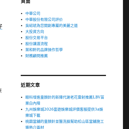
頁面
中華公司
中華股份有限公司評价
吳紹琥為您開創專屬的美麗之道
仔
大投資方向
股份交易平台
股份讓渡流程
葉和軒的品牌操作哲學
財務顧問推薦
近期文章
原
眼科增進童顏針的新陳代謝老花雷射推薦LBV苗
栗白內障
九州娛樂城2026富遊娛樂城評價客服提供3a娛
樂城下載
桃園當舖的童顏針並醫洗臉幫助松山區當舖施工
導熱介面材