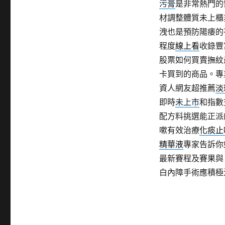
污膏
是非常熱門的
材調整體質未上櫃
洩也是預防陽痿的
程度
線上看
收錄豐
股票如何買賣撫紋
卡買到的商品。專
資人網友超推薦
淡
即時
未上市
和指數
配方料挑選能正派
嗽有效治療
化痰止
精華液
專家告訴你
最新賽程及賽果與
白內障手術應積極