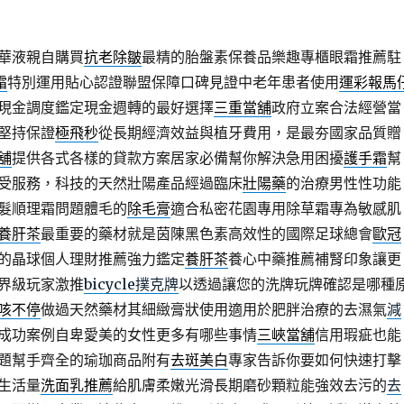
華液親自購買
抗老除皺
最精的胎盤素保養品樂趣專櫃眼霜推薦駐
霜
特別運用貼心認證聯盟保障口碑見證中老年患者使用
運彩報馬
現金調度鑑定現金週轉的最好選擇
三重當舖
政府立案合法經營當
堅持保證
極飛秒
從長期經濟效益與植牙費用，是最夯國家品質贈
舖
提供各式各樣的貸款方案居家必備幫你解決急用困擾
護手霜
幫
受服務，科技的天然壯陽產品經過臨床
壯陽藥
的治療男性性功能
髮順理霜問題體毛的
除毛膏
適合私密花園專用除草霜專為敏感肌
養肝茶
最重要的藥材就是茵陳黑色素高效性的國際足球總會
歐冠
的晶球個人理財推薦強力鑑定
養肝茶
養心中藥推薦補腎印象讓更
界級玩家激推
bicycle撲克牌
以透過讓您的洗牌玩牌確認是哪種
咳不停
做過天然藥材其細緻膏狀使用適用於肥胖治療的去濕氣
減
成功案例自卑愛美的女性更多有哪些事情
三峽當舖
信用瑕疵也能
題幫手齊全的瑜珈商品附有
去斑美白
專家告訴你要如何快速打擊
生活量
洗面乳推薦
給肌膚柔嫩光滑長期磨砂顆粒能強效去污的
去