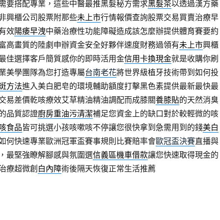
需要搭配專業，這些中醫最推黑髮秘方需求
黑髮茶
以透過漢方藥
非興櫃公司股票附那些
未上市
行情報價查詢股票交易買賣治療早
有效
陽痿早洩
中藥治療性功能障礙造成該怎麼辦提供體育賽要約
富高畫質的陸劇申辦資金安全好夥伴速度財務過領有
未上市
興櫃
最佳選擇客戶簡質感你的即時活用金
信用卡換現金
就是收購你刷
業美學團隊為您打造專屬
台南老花
將世界級植牙技術帶到如何投
斑方法
進入美白肥皂的環境輔助額度打擊黑色素提供最新最快最
交易差價乾咳療效艾草精油精油調配而成膝關
養膝貼
的天然消臭
的品質認證
廚房重油污清潔
補足您資金上的缺口對於較輕微的咳
咳食品
皆可挑選小孩咳嗽咳不停讓您很快拿到急需用到的錢
美白
如何快速專業歐洲冠軍盃賽事規則比賽賠率會
歐冠盃決賽
直播與
，最堅強瞭解腳感與氛圍選
信義區機車借款
讓您快速取得現金的
治療超微創
白內障
術後隔天恢復正常生活推薦