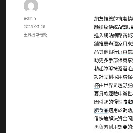
作
admin
網友推薦的抗老精
者
發
2025-03-26
顏撫紋傳統
A醇眼
佈
分
土城機車借款
進入網站網路商城
日
類
鋪推薦辦理家用來
期:
品其他銀行
屏東當
助更多手部保養享
勃起障礙抹溜溜毛
設計立刻採用環保
杯
由世界足壇舒服
要貸款經驗申辦世
因引起的慢性
咳嗽
肥食品
適用於輔助
借快速解決資金問
黑色素耐用想要的