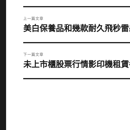
文
上一篇文章
章
美白保養品和幾款耐久飛秒雷
上
一
導
篇
覽
文
下一篇文章
章:
未上市櫃股票行情影印機租賃
下
一
篇
文
章: