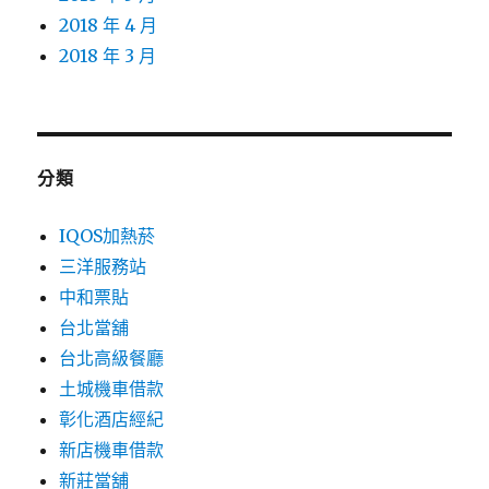
2018 年 4 月
2018 年 3 月
分類
IQOS加熱菸
三洋服務站
中和票貼
台北當舖
台北高級餐廳
土城機車借款
彰化酒店經紀
新店機車借款
新莊當舖