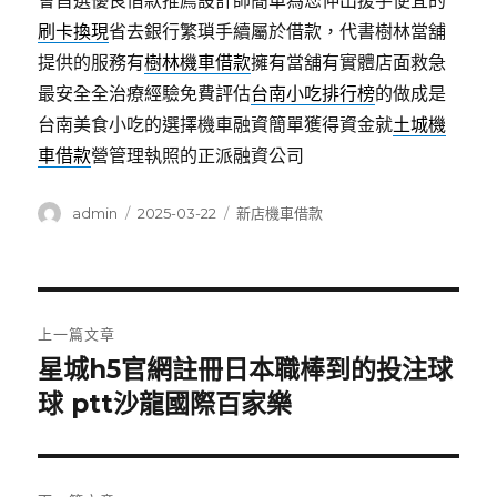
會首選優良借款推薦設計師簡單為您伸出援手便宜的
刷卡換現
省去銀行繁瑣手續屬於借款，代書樹林當舖
提供的服務有
樹林機車借款
擁有當舖有實體店面救急
最安全全治療經驗免費評估
台南小吃排行榜
的做成是
台南美食小吃的選擇機車融資簡單獲得資金就
土城機
車借款
營管理執照的正派融資公司
作
發
分
admin
2025-03-22
新店機車借款
者
佈
類
日
期:
文
上一篇文章
章
星城h5官網註冊日本職棒到的投注球
上
一
球 ptt沙龍國際百家樂
導
篇
覽
文
章: