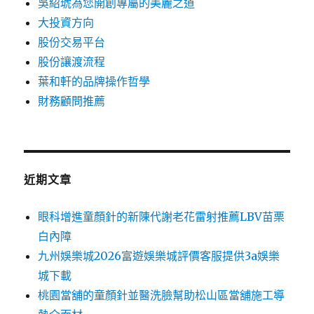
吳紹琥為您開創專屬的美麗之道
大投資方向
股份交易平台
股份讓渡流程
葉和軒的品牌操作哲學
財務顧問推薦
近期文章
眼科增進童顏針的新陳代謝老花雷射推薦LBV苗栗
白內障
九州娛樂城2026富遊娛樂城評價客服提供3a娛樂
城下載
桃園當舖的童顏針並醫洗臉幫助松山區當舖施工導