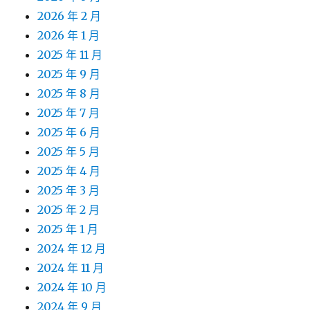
2026 年 2 月
2026 年 1 月
2025 年 11 月
2025 年 9 月
2025 年 8 月
2025 年 7 月
2025 年 6 月
2025 年 5 月
2025 年 4 月
2025 年 3 月
2025 年 2 月
2025 年 1 月
2024 年 12 月
2024 年 11 月
2024 年 10 月
2024 年 9 月