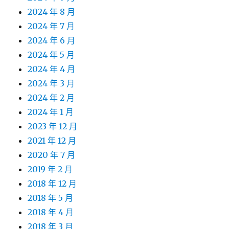
2024 年 8 月
2024 年 7 月
2024 年 6 月
2024 年 5 月
2024 年 4 月
2024 年 3 月
2024 年 2 月
2024 年 1 月
2023 年 12 月
2021 年 12 月
2020 年 7 月
2019 年 2 月
2018 年 12 月
2018 年 5 月
2018 年 4 月
2018 年 3 月