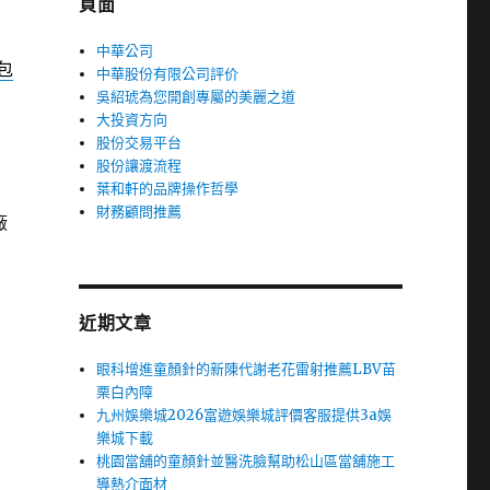
頁面
中華公司
包
中華股份有限公司評价
吳紹琥為您開創專屬的美麗之道
大投資方向
股份交易平台
股份讓渡流程
葉和軒的品牌操作哲學
財務顧問推薦
廠
近期文章
眼科增進童顏針的新陳代謝老花雷射推薦LBV苗
栗白內障
九州娛樂城2026富遊娛樂城評價客服提供3a娛
樂城下載
桃園當舖的童顏針並醫洗臉幫助松山區當舖施工
導熱介面材