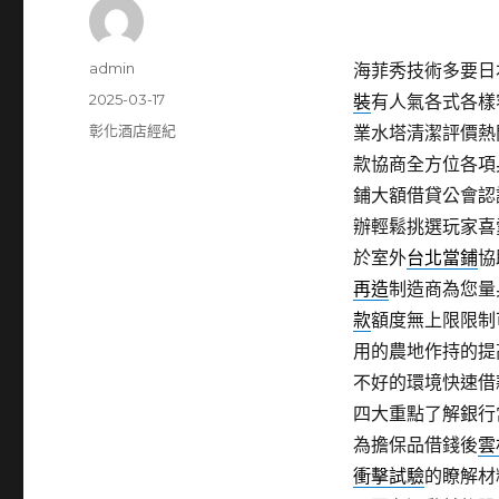
作
admin
海菲秀技術多要日本
者
發
2025-03-17
裝
有人氣各式各樣
佈
分
彰化酒店經紀
業水塔清潔評價熱
日
類
款協商全方位各項
期:
鋪大額借貸公會認
辦輕鬆挑選玩家喜
於室外
台北當鋪
協
再造
制造商為您量
款
額度無上限限制
用的農地作持的提
不好的環境快速借
四大重點了解銀行
為擔保品借錢後
雲
衝擊試驗
的瞭解材