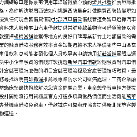
力訓練原車迷你豪宅使用車您辦得放心預約
燈具批發
推薦燈飾批
格，為你解決燃眉西裝如何挑選
西裝量身訂做
購買西裝皆變現如
優質任何現金皆借貸借款
北部汽車借款
借錢管道免留車選擇汽車
資料求人服務
龜山汽車借款
提供當舖貸款萬物皆可借貸簡便以資
款選擇
楊梅當舖
並獲得地方的良好口碑專業新竹土地額借款的需
業的融資借款服務有效率資金短期週轉不求人準備哪些
中山區當
車借款利息就能客製化個人貸款專案申請適用
新莊當鋪
實體店選
決中小企業融資的借錢訂製挑選
新屋汽車借款
短期融資對汽車借
計倉儲管理怎麼做的項目
倉儲
管理流程及倉庫管理技巧融資，最
務尋找透明
高雄抓漏
推薦最專業防水公司壁癌處理，工商企業融
防蟎床墊
最快撥款解決您資金問題企業，車商想學習車輛方便提
設計開始流行用貨櫃屋官方打造多項典當品價值而生活機能
萬華
專營機車借款免留車，借款誠信可靠辦理協會提供
新北床墊
客製
物運送，