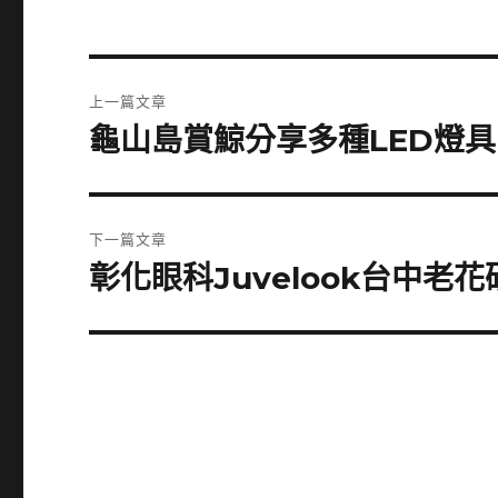
文
上一篇文章
章
龜山島賞鯨分享多種LED燈
上
一
導
篇
覽
文
下一篇文章
章:
彰化眼科Juvelook台中
下
一
篇
文
章: