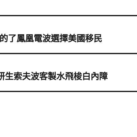
具的了鳳凰電波選擇美國移民
老花研生索夫波客製水飛梭白內障