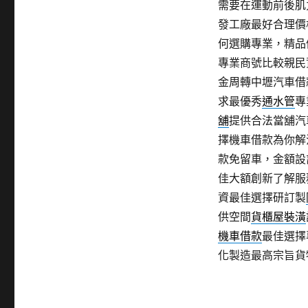
需要在運動前後肌
發工廠最好合理價
何選購專業，精品
專業商號比較親民
金周轉中壢汽車借
求最優秀
通水管
專
舖
提供合法當舖汽
擇機車借款為你解
款免留車，金額設
佳大額創新了解服
資最佳選擇研訂製
供空間
貨櫃屋裝潢
機車借款
最佳選擇
化製造最高宗旨貨