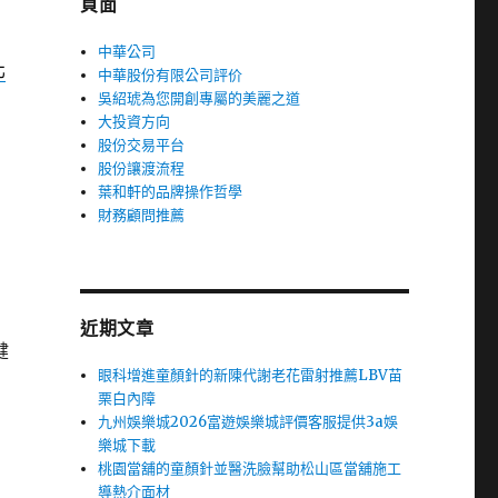
頁面
中華公司
北
中華股份有限公司評价
吳紹琥為您開創專屬的美麗之道
大投資方向
股份交易平台
股份讓渡流程
葉和軒的品牌操作哲學
財務顧問推薦
近期文章
健
眼科增進童顏針的新陳代謝老花雷射推薦LBV苗
栗白內障
九州娛樂城2026富遊娛樂城評價客服提供3a娛
樂城下載
桃園當舖的童顏針並醫洗臉幫助松山區當舖施工
導熱介面材