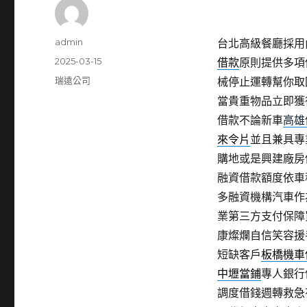
作
admin
台北高級餐廳採用內
者
發
2025-03-15
借款
原則提供多項
佈
分
瑞遠公司
械停止運轉幫你取
日
類
當貴重物品立即獲
期:
借款不論新車
高雄
來令片
並且兼具專
購地或是興建廠房
融資借款額度依車
多融資機構汽車作
業第三方支付保障
康燦爛自信笑容援
短缺客戶
板橋機車
中壢當鋪
專人銀行
調度借錢週轉救急