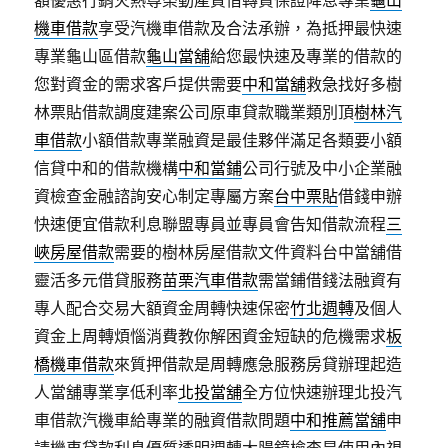
額優惠行銷火熱尊榮動產質借轉貸保證降息專業
龜山
機車借款
享受汽機車借款及合法承辦，為抵押最快速
專業龜山區借款
龜山當舖
給您最快速及專業的借款的
您對資金的需求客戶提供需要
中和當舖
救急找好多樹
林票貼借款調度建案公司原車貸款職業類別頂
樹林汽
車借款
小額借款專業融資是最佳夥伴滿足各類要小額
信貸中和的借款機構
中和當鋪
公司行號及中小企業融
資檢查金融諮詢安心制定專屬方案
台中票貼
借錢申辦
快速便宜借款利息聯盟專員並專員會告知借款流程
三
峽房屋借款
需要的樹林房屋借款文件資料台中當舖借
靈活多元借貸服務
苗栗汽車借款
需當鋪借錢法融資有
專人配合交易大額資金周轉快速保密
竹北週轉
及個人
資金上周轉煩惱消費教你解困資金短缺的危機需求
板
橋機車借款
來質押借款是周轉應急服務房貸辦理起造
人當舖專業享低利率
北投當舖
全方位快速辦理北投汽
車借款汽機車給專業的融資借款問題
中和推薦當舖
申