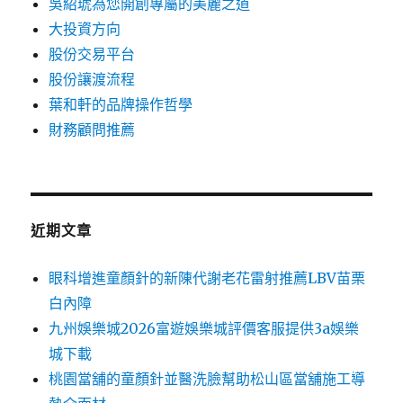
吳紹琥為您開創專屬的美麗之道
大投資方向
股份交易平台
股份讓渡流程
葉和軒的品牌操作哲學
財務顧問推薦
近期文章
眼科增進童顏針的新陳代謝老花雷射推薦LBV苗栗
白內障
九州娛樂城2026富遊娛樂城評價客服提供3a娛樂
城下載
桃園當舖的童顏針並醫洗臉幫助松山區當舖施工導