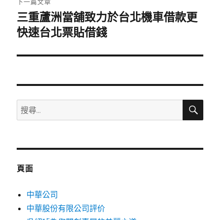
下一篇文章
三重蘆洲當舖致力於台北機車借款更
下
一
快速台北票貼借錢
篇
文
章:
搜
搜
尋
尋
關
鍵
字:
頁面
中華公司
中華股份有限公司評价