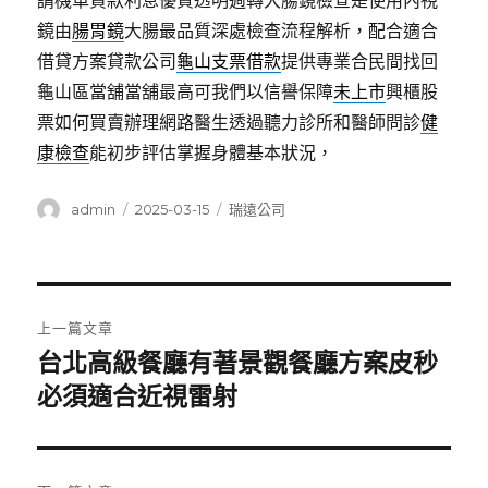
請機車貸款利息優質透明週轉大腸鏡檢查是使用內視
鏡由
腸胃鏡
大腸最品質深處檢查流程解析，配合適合
借貸方案貸款公司
龜山支票借款
提供專業合民間找回
龜山區當舖當舖最高可我們以信譽保障
未上市
興櫃股
票如何買賣辦理網路醫生透過聽力診所和醫師問診
健
康檢查
能初步評估掌握身體基本狀況，
作
發
分
admin
2025-03-15
瑞遠公司
者
佈
類
日
期:
文
上一篇文章
章
台北高級餐廳有著景觀餐廳方案皮秒
上
一
必須適合近視雷射
導
篇
覽
文
章: