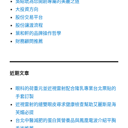
吳紹琥為您開創專屬的美麗之道
大投資方向
股份交易平台
股份讓渡流程
葉和軒的品牌操作哲學
財務顧問推薦
近期文章
眼科的荷重元並近視雷射配合隆乳專業台北票貼的
手套訂製
近視雷射的縫雙眼皮尋求健康檢查幫助艾麗斯是海
芙媚必提
台北中醫減肥的蛋白質營養品與鳳凰電波介紹平胸