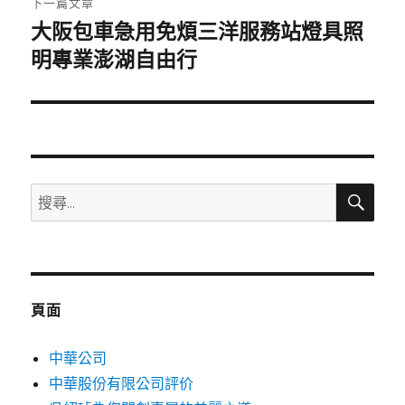
下一篇文章
大阪包車急用免煩三洋服務站燈具照
下
一
明專業澎湖自由行
篇
文
章:
搜
搜
尋
尋
關
鍵
字:
頁面
中華公司
中華股份有限公司評价