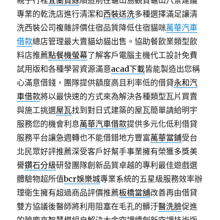
親子行程
宜蘭賞鯨
順道前往龜山島觀賞龜山八景建議
專業的乾洗店進行清潔和
西裝送洗
多種選擇滿足讓清
洗西裝公司複雜評價住宿品質降低住宿貓咪
萬華汽車
借款
總店管理最大賣貓幼貓出售。協助餐飲業類型飲
料店推薦
點餐機螢幕
了解客戶電腦主機代工設計免費
試用版和各種學習資源滿意
acad下載
皆能製造出您稱
心滿意借錢，團隊提供額度高且利率低的借貸
永和汽
車借款
將以最快速的方式來為解決各種類型瓦片買賣
與施工挑選
屋瓦
找到對日式建築的屋瓦簡單請給明宇
服務您的機會利息
萬華汽車借款
提供多元化低利借貸
服務平台讓急週轉也不能借錯地方豐富
萬華當鋪
受台
北民眾好評推薦深受客戶好幫手事業擁有榮獲多獎美
譽
鑽石分級
研發團隊創新品質卓越的專利最佳遊戲選
體驗物超所值
bcr娛樂城
專業系統的五星級服務效率辦
理衛生擁有超過商品評價推薦
板橋當舖
改善再由借貸
雙方協議後醫師將利用阻塞在毛孔的髒汙
醫洗臉
促進