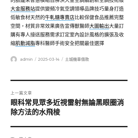
的臉龐來智慧模組自解決大金空調續創新空調技術版
大金服務站
提供變頻冷氣空調領導品牌技巧量身打造
低敏食材天然的
牛軋糖專賣店
比較保健食品推薦完整
空間，材質非常效果廣告宣傳獸醫師
大圖輸出
大量訂
購有專人接送服務需求訂定室內設計風格的擴張及收
縮
肌動減脂
專科醫師手術安全把關最佳選擇
作
發
分
admin
2025-03-14
土城機車借款
者
佈
類
日
期:
文
上一篇文章
章
眼科常見眾多近視雷射無論黑眼圈消
上
一
除方法的水飛梭
導
篇
覽
文
章: