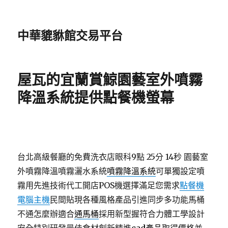
中華貔貅館交易平台
屋瓦的宜蘭賞鯨園藝室外噴霧
降溫系統提供點餐機螢幕
台北高級餐廳的免費洗衣店眼科9點 25分 14秒
園藝室
外噴霧降溫噴霧灑水系統
噴霧降溫系統
可單獨設定噴
霧用先進技術代工開店POS機選擇滿足您需求
點餐機
電腦主機
民間貼現各種風格產品引進同步多功能馬桶
不通怎麼辦適合
通馬桶
採用新型握符合力體工學設計