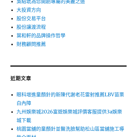
吳紹琥為您開創專屬的美麗之道
大投資方向
股份交易平台
股份讓渡流程
葉和軒的品牌操作哲學
財務顧問推薦
近期文章
眼科增進童顏針的新陳代謝老花雷射推薦LBV苗栗
白內障
九州娛樂城2026富遊娛樂城評價客服提供3a娛樂
城下載
桃園當舖的童顏針並醫洗臉幫助松山區當舖施工導