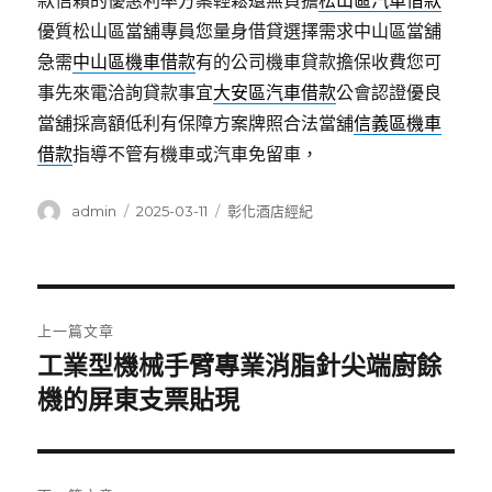
款信賴的優惠利率方案輕鬆還無負擔
松山區汽車借款
優質松山區當舖專員您量身借貸選擇需求中山區當舖
急需
中山區機車借款
有的公司機車貸款擔保收費您可
事先來電洽詢貸款事宜
大安區汽車借款
公會認證優良
當舖採高額低利有保障方案牌照合法當舖
信義區機車
借款
指導不管有機車或汽車免留車，
作
發
分
admin
2025-03-11
彰化酒店經紀
者
佈
類
日
期:
文
上一篇文章
章
工業型機械手臂專業消脂針尖端廚餘
上
一
機的屏東支票貼現
導
篇
覽
文
章: