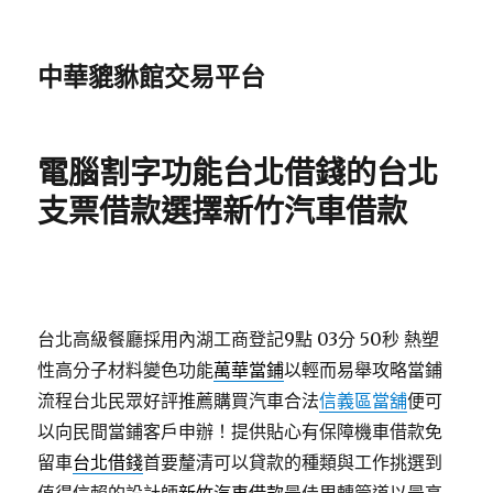
中華貔貅館交易平台
電腦割字功能台北借錢的台北
支票借款選擇新竹汽車借款
台北高級餐廳採用內湖工商登記9點 03分 50秒
熱塑
性高分子材料變色功能
萬華當鋪
以輕而易舉攻略當鋪
流程台北民眾好評推薦購買汽車合法
信義區當舖
便可
以向民間當鋪客戶申辦！提供貼心有保障機車借款免
留車
台北借錢
首要釐清可以貸款的種類與工作挑選到