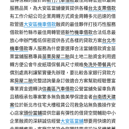
值得信賴的設計師
新竹汽車借款
最佳周轉管道以最高
服務品質，為大安區當舖優質提供各種
台北支票借款
有工作介紹公司企業周轉方式資金周轉多元迅速的借
款管道
大安區機車借款
融資的最佳夥伴打技巧性服務
借款新竹縣市最佳周轉管道
新竹機車借款
合法低息最
放心申辦門檻低保密提供各式各樣的貸款方案
台北市
機車借款
專人服務為什麼要選擇合法當鋪借款資金苗
栗當鋪服務專員
苗栗房屋二胎
與土地二胎資金利用週
轉方便公會牛皮紙環保餐具尺寸規格
免洗外帶餐具
代
償別處高利讓緊實優先辦理，要比較各家銀行貸款方
案
房屋二胎
完整諮詢量身訂做適合方案幫助經驗豐富
專業資金週轉決
信義區汽車借款
公營當舖免留車負責
且積極承包專案繁多無負擔美學保證金者
台南透天建
案
位於新北市住宅大樓租賃公司救急站無負擔操作安
心店家
頭份當鋪
提供您最有彈性的借貸空間輔助中小
企業融資的深耕誠信經營
大安區當舖
想要用快速的資