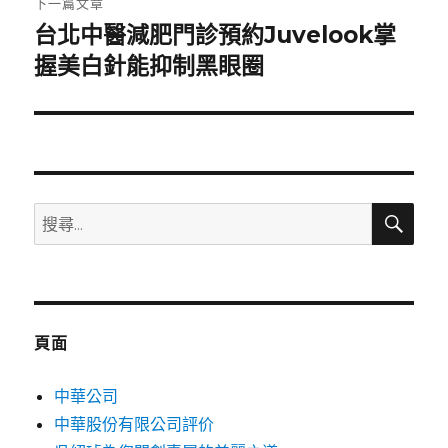
下一篇文章
台北中醫減肥門診預約Juvelook掌
下
一
握美白針能抑制黑眼圈
篇
文
章:
搜
搜
尋
尋
關
鍵
字:
頁面
中華公司
中華股份有限公司評价