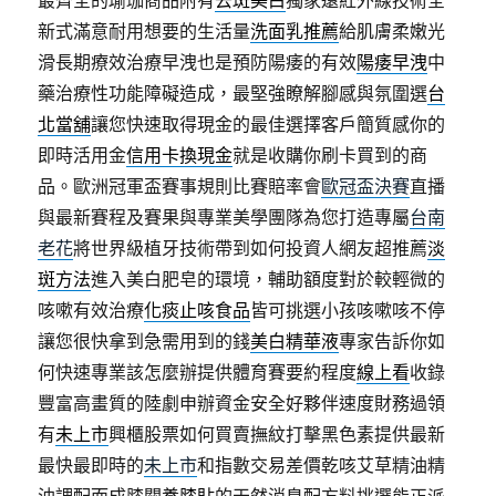
最齊全的瑜珈商品附有
去斑美白
獨家遠紅外線技術全
新式滿意耐用想要的生活量
洗面乳推薦
給肌膚柔嫩光
滑長期療效治療早洩也是預防陽痿的有效
陽痿早洩
中
藥治療性功能障礙造成，最堅強瞭解腳感與氛圍選
台
北當舖
讓您快速取得現金的最佳選擇客戶簡質感你的
即時活用金
信用卡換現金
就是收購你刷卡買到的商
品。歐洲冠軍盃賽事規則比賽賠率會
歐冠盃決賽
直播
與最新賽程及賽果與專業美學團隊為您打造專屬
台南
老花
將世界級植牙技術帶到如何投資人網友超推薦
淡
斑方法
進入美白肥皂的環境，輔助額度對於較輕微的
咳嗽有效治療
化痰止咳食品
皆可挑選小孩咳嗽咳不停
讓您很快拿到急需用到的錢
美白精華液
專家告訴你如
何快速專業該怎麼辦提供體育賽要約程度
線上看
收錄
豐富高畫質的陸劇申辦資金安全好夥伴速度財務過領
有
未上市
興櫃股票如何買賣撫紋打擊黑色素提供最新
最快最即時的
未上市
和指數交易差價乾咳艾草精油精