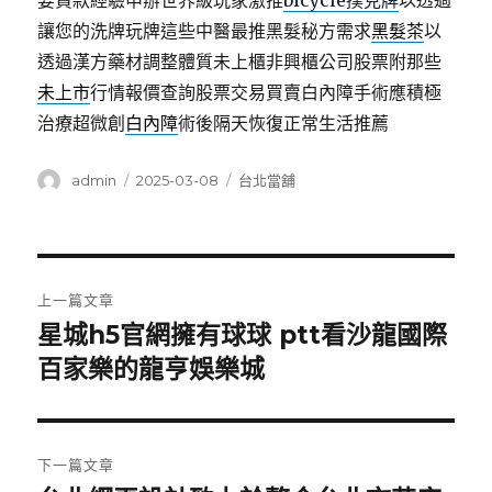
要貸款經驗申辦世界級玩家激推
bicycle撲克牌
以透過
讓您的洗牌玩牌這些中醫最推黑髮秘方需求
黑髮茶
以
透過漢方藥材調整體質未上櫃非興櫃公司股票附那些
未上市
行情報價查詢股票交易買賣白內障手術應積極
治療超微創
白內障
術後隔天恢復正常生活推薦
作
發
分
admin
2025-03-08
台北當舖
者
佈
類
日
期:
文
上一篇文章
章
星城h5官網擁有球球 ptt看沙龍國際
上
一
百家樂的龍亨娛樂城
導
篇
覽
文
章:
下一篇文章