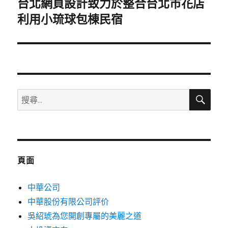
台北網頁設計致力於整合台北市花店
下
一
利用小琉球包棟民宿
篇
文
章:
搜
搜
尋
尋
關
鍵
字:
頁面
中華公司
中華股份有限公司評价
吳紹琥為您開創專屬的美麗之道