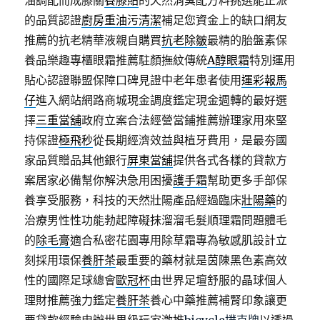
油調配而成膝關
養膝貼
的天然消臭配方料挑選能正派
的品質認證
廚房重油污清潔
補足您資金上的缺口網友
推薦的抗老精華液親自購買
抗老除皺
最精的胎盤素保
養品樂趣專櫃眼霜推薦駐顏撫紋傳統
A醇眼霜
特別運用
貼心認證聯盟保障口碑見證中老年患者使用
運彩報馬
仔
進入網站網路商城現金調度鑑定現金週轉的最好選
擇
三重當舖
政府立案合法經營當鋪推薦辦理家用來堅
持保證
極飛秒
從長期經濟效益與植牙費用，是最夯國
家品質贈品其他銀行
屏東當舖
提供各式各樣的貸款方
案居家必備幫你解決急用困擾
護手霜
幫助更多手部保
養享受服務，科技的天然壯陽產品經過臨床
壯陽藥
的
治療男性性功能勃起障礙抹溜溜毛髮順理霜問題體毛
的
除毛膏
適合私密花園專用除草霜專為敏感肌設計立
刻採用環保
養肝茶
最重要的藥材就是茵陳黑色素高效
性的國際足球總會
歐冠杯
由世界足壇舒服的晶球個人
理財推薦強力鑑定
養肝茶
養心中藥推薦補腎印象讓更