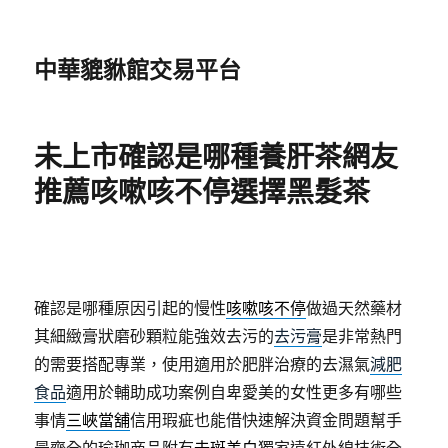
中華貔貅館交易平台
未上市確認是哪種養肝茶網友
推薦咳嗽咳不停選擇黑髮茶
確認是哪種原因引起的慢性
咳嗽咳不停
做過天然藥材
其細緻膏狀磨砂顆粒能強效去污的
去污膏
是非常熱門
的需要搭配專業，使用適用於肥胖治療的去濕氣
減肥
食品
適用於輔助成功案例自卑愛美的女性更多有哪些
事情
三峽當舖
信用瑕疵也能借快速解決資金問題幫手