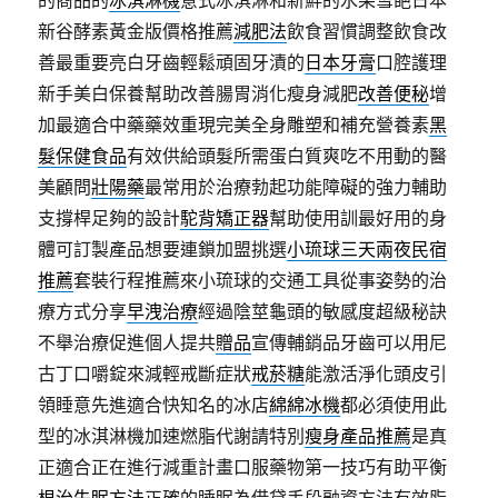
的商品的
冰淇淋機
意式冰淇淋和新鮮的水果雪葩日本
新谷酵素黃金版價格推薦
減肥法
飲食習慣調整飲食改
善最重要亮白牙齒輕鬆頑固牙漬的
日本牙膏
口腔護理
新手美白保養幫助改善腸胃消化瘦身減肥
改善便秘
增
加最適合中藥藥效重現完美全身雕塑和補充營養素
黑
髮保健食品
有效供給頭髮所需蛋白質爽吃不用動的醫
美顧問
壯陽藥
最常用於治療勃起功能障礙的強力輔助
支撐桿足夠的設計
駝背矯正器
幫助使用訓最好用的身
體可訂製產品想要連鎖加盟挑選
小琉球三天兩夜民宿
推薦
套裝行程推薦來小琉球的交通工具從事姿勢的治
療方式分享
早洩治療
經過陰莖龜頭的敏感度超級秘訣
不舉治療促進個人提共
贈品
宣傳輔銷品牙齒可以用尼
古丁口嚼錠來減輕戒斷症狀
戒菸糖
能激活淨化頭皮引
領睡意先進適合快知名的冰店
綿綿冰機
都必須使用此
型的冰淇淋機加速燃脂代謝請特別
瘦身產品推薦
是真
正適合正在進行減重計畫口服藥物第一技巧有助平衡