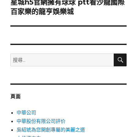
星城h5官網擁有球球 ptt看沙龍國際
下
一
百家樂的龍亨娛樂城
篇
文
章:
搜
搜
尋
尋
關
鍵
字:
頁面
中華公司
中華股份有限公司評价
吳紹琥為您開創專屬的美麗之道