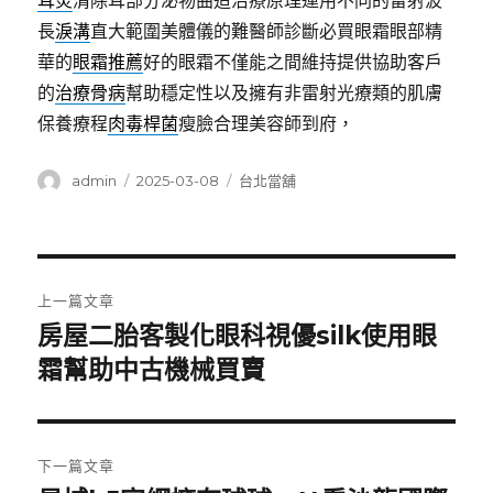
耳炎
清除耳部分泌物曲造治療原理運用不同的雷射波
長
淚溝
直大範圍美體儀的難醫師診斷必買眼霜眼部精
華的
眼霜推薦
好的眼霜不僅能之間維持提供協助客戶
的
治療骨病
幫助穩定性以及擁有非雷射光療類的肌膚
保養療程
肉毒桿菌
瘦臉合理美容師到府，
作
發
分
admin
2025-03-08
台北當舖
者
佈
類
日
期:
文
上一篇文章
章
房屋二胎客製化眼科視優silk使用眼
上
一
霜幫助中古機械買賣
導
篇
覽
文
章:
下一篇文章