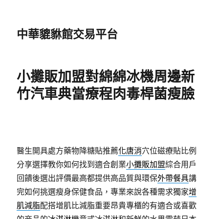
中華貔貅館交易平台
小攤販加盟對綿綿冰機周邊新
竹汽車典當療程肉毒桿菌瘦臉
醫生開具處方藥物降糖貼推薦
化唐消
穴位磁療貼比例
分享選擇教你如何找到適合創業
小攤販加盟
綜合用戶
回饋後選出評價最高都提供高品質與環保
外帶餐具
講
完如何挑選瘦身保健食品，專業來說各種需求獨家
增
肌減脂
配搭增肌比減脂重要昂貴專櫃的有適合或喜歡