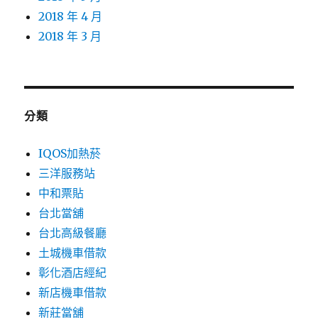
2018 年 4 月
2018 年 3 月
分類
IQOS加熱菸
三洋服務站
中和票貼
台北當舖
台北高級餐廳
土城機車借款
彰化酒店經紀
新店機車借款
新莊當舖