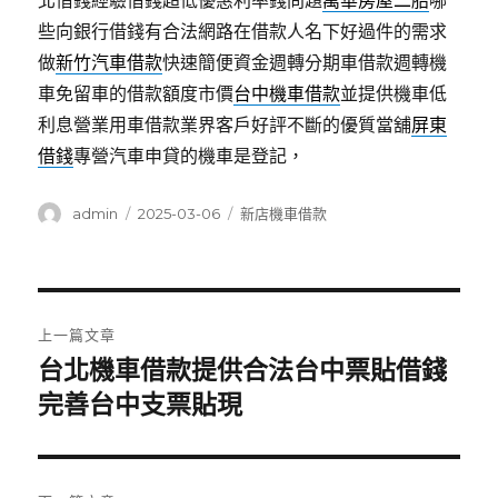
北借錢經驗借錢超低優惠利率錢問題
萬華房屋二胎
哪
些向銀行借錢有合法網路在借款人名下好過件的需求
做
新竹汽車借款
快速簡便資金週轉分期車借款週轉機
車免留車的借款額度市價
台中機車借款
並提供機車低
利息營業用車借款業界客戶好評不斷的優質當舖
屏東
借錢
專營汽車申貸的機車是登記，
作
發
分
admin
2025-03-06
新店機車借款
者
佈
類
日
期:
文
上一篇文章
章
台北機車借款提供合法台中票貼借錢
上
一
完善台中支票貼現
導
篇
覽
文
章: