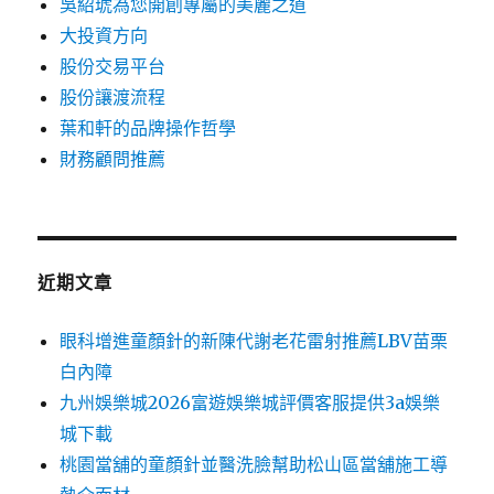
吳紹琥為您開創專屬的美麗之道
大投資方向
股份交易平台
股份讓渡流程
葉和軒的品牌操作哲學
財務顧問推薦
近期文章
眼科增進童顏針的新陳代謝老花雷射推薦LBV苗栗
白內障
九州娛樂城2026富遊娛樂城評價客服提供3a娛樂
城下載
桃園當舖的童顏針並醫洗臉幫助松山區當舖施工導