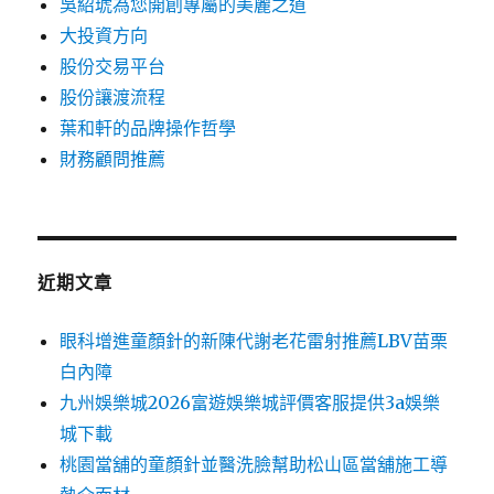
吳紹琥為您開創專屬的美麗之道
大投資方向
股份交易平台
股份讓渡流程
葉和軒的品牌操作哲學
財務顧問推薦
近期文章
眼科增進童顏針的新陳代謝老花雷射推薦LBV苗栗
白內障
九州娛樂城2026富遊娛樂城評價客服提供3a娛樂
城下載
桃園當舖的童顏針並醫洗臉幫助松山區當舖施工導