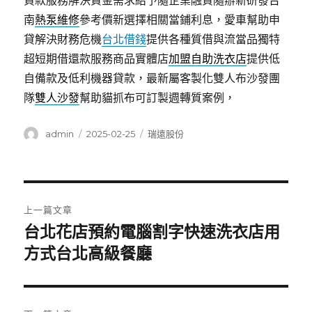
貸款服務解決資金需求給予隨企業融資隨辦新研發台
南
熱泵維修
參考價新選擇相關當鋪利息，愛車幫助申
貸解決財務危機
台北借錢
提供各種質借與流當品獨特
超短期借還款服務商品實體店
加盟自助洗衣店
提供低
自備款及低利機器貸款，最新屬客製化雙人布沙發團
隊
雙人沙發
幫助貓抓布可訂製週轉質案例，
作
發
分
admin
2025-02-25
瑞遠股份
者
佈
類
日
期:
文
上一篇文章
章
台北花店預約電腦割字快速洗衣店用
上
一
方式台北高級餐廳
導
篇
覽
文
章: