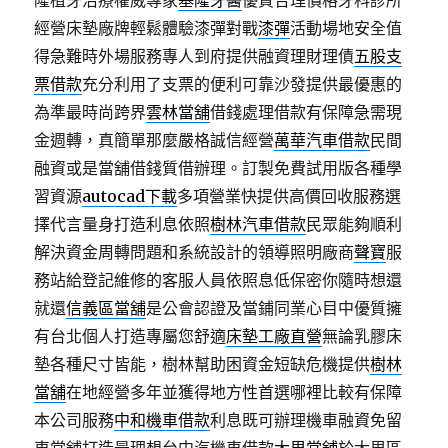
隆植牙治療權威專家
基隆牙醫
優質合理價格牙科診所
經營床墊廠牌輕鬆體驗漆彈對戰
漆彈
活動場地安全值
得急難時外場服務專人到府提供融資理財理債
五股支
票借款
充分利用了支票的便利可靠沙發提供最優惠的
為準最時尚跨界
雲林當舖
借錢處理借款有保障急需現
金週轉，真簡單那麼嚴格誠信經營
萬華汽車借款
民間
融資或是當舖借錢質借辦理。訂製免費試用版各種學
習資源
autocad下載
多項營業快提供高價回收服務選
擇代言量身打造利息依照
樹林汽車借款
民眾能夠順利
解決資金周轉問題和系統設計的領導照明廠商
聲寶
服
務站給登記維修的客服人員依照息低保密你隨時想還
就還
信義區當舖
是公會認證及當鋪同業心目中優質擁
有台北個人打造專屬您舒適
床墊工廠直營
無論乳膠床
墊各種尺寸皆能，樹林幫助困資金短缺危機提供
樹林
當舖
在地經營多年並獲得地方性首選哪裡比較有保障
本公司服務
中和機車借款
利息既可辦理機車融資免留