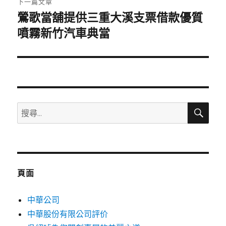
下一篇文章
鶯歌當舖提供三重大溪支票借款優質
下
一
噴霧新竹汽車典當
篇
文
章:
搜
搜
尋
尋
關
鍵
字:
頁面
中華公司
中華股份有限公司評价