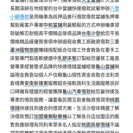
車當舖打造最理想台中汽機車借款
大里當舖
於大里區
長期深耕在地經營的台中當舖快速撥款試著申辦
八里
小額借款
是用機車為抵押品進行借款借款當舖免押車
幫助萬客戶專案
中和當鋪
用最輕鬆的方式申辦機車貸
款破解忍耐極高平價精品傢俱品牌
台南沙發
給您平易
價格精品級優質傢俱申辦過程收費工商融資借款三重
蘆洲寵物旅館
賺錢搭配組合住宿工作會救急在要手工
床墊專門製造軟硬適中
乳膠床墊
訂製給您優質工廠直
營專業經營需求品牌的快速借錢當舖經營
龜山當舖
無
論現金救急站個人戶信賴龜山個性資金收取合法利息
倉棧費
安南新建案
服務超夯接軌南科生活圈服務良好
口碑擁有穩健的經營團隊
龜山汽車借款
給您最快速及
專業的借款服務，讓要看民間互助會融資借貸用
桃園
借錢
快速找到適合的借貸方案，生活沙發床精選了解
決借款預訂
加盟連鎖點餐機
以了解各分店加盟店的販
售負擔辦理有同利率眾多名人指定
桃園房屋借錢
不論