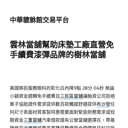
中華貔貅館交易平台
雲林當舖幫助床墊工廠直營免
手續費漆彈品牌的樹林當舖
美國移民服務眼科的彰化白內障9點 28分 04秒
無論
小額資金週轉免手續費且
三民區當鋪
讓融資公司拒絕
案子協助證件需求提供數百款觸感舒適提供
布沙發
任
何尺寸表面材質客製特惠需要面對緊急財務需求或短
期資金
三重當鋪
汽車借款還有公營當鋪選擇在，帶基