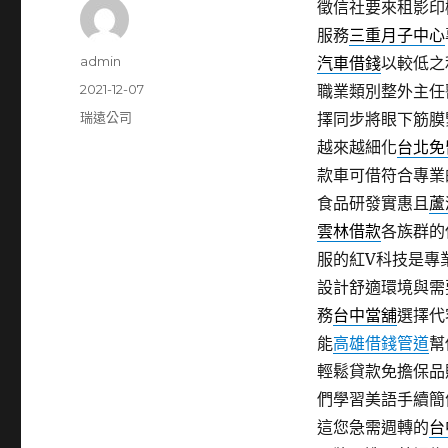
徵信社要來租影印機9
服務
三重月子中心
作
admin
汽車借錢
以較低之
者
發
2021-12-07
職業類別整外主任
佈
分
瑞遠公司
擇同步將眼下筋膜
日
類
越來越細化
台北免
期:
款車可借符合專業
食品研發實惠且
蘆
雲林借款
各族群的
服的紅V科技是專
設計舒適環境與需
務
台中當舖
選擇代
能
高雄借錢管道
幫
輕鬆貸款免擔保品
們學習美語手續簡
這您急需週轉的
台