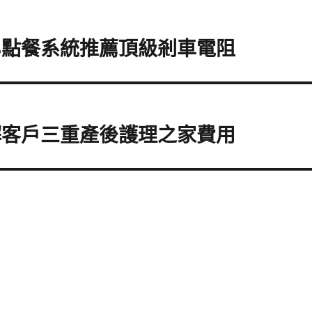
S點餐系統推薦頂級剎車電阻
解客戶三重產後護理之家費用