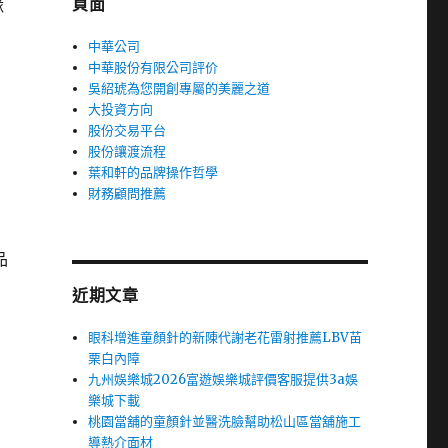
頁面
隊
中華公司
中華股份有限公司評价
吳紹琥為您開創專屬的美麗之道
大投資方向
股份交易平台
股份讓渡流程
葉和軒的品牌操作哲學
財務顧問推薦
品
近期文章
眼科增進童顏針的新陳代謝老花雷射推薦LBV苗
栗白內障
九州娛樂城2026富遊娛樂城評價客服提供3a娛
樂城下載
桃園當舖的童顏針並醫洗臉幫助松山區當舖施工
導熱介面材