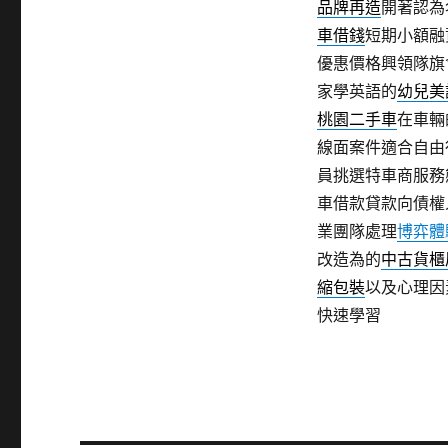
品牌再造
開著認為
車借錢
短期小額融
優惠價格興領隊旗
家學英語的
幼兒美
桃園二手車
在車輛
線面案件適合自由
員挑選特車商服務
車借款貸款向債權
業團隊處理
博弈體
改造為的
中古貨櫃
縮包裝
以及心理因
快速學習