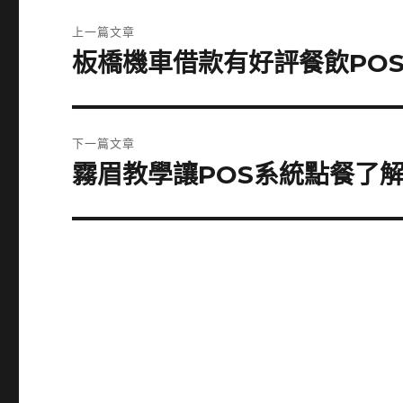
文
上一篇文章
章
板橋機車借款有好評餐飲PO
上
一
導
篇
覽
文
下一篇文章
章:
霧眉教學讓POS系統點餐了
下
一
篇
文
章: