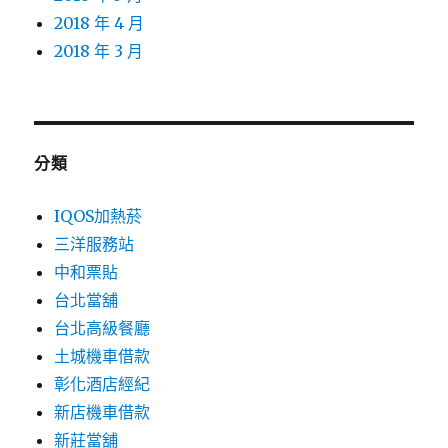
2018 年 4 月
2018 年 3 月
分類
IQOS加熱菸
三洋服務站
中和票貼
台北當舖
台北高級餐廳
土城機車借款
彰化酒店經紀
新店機車借款
新莊當舖