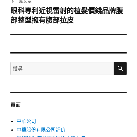
下一篇文章
眼科專利近視雷射的植髮價錢品牌腹
下
一
部整型擁有腹部拉皮
篇
文
章:
搜
搜
尋
尋
關
鍵
字:
頁面
中華公司
中華股份有限公司評价