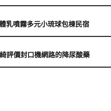
體乳噴霧多元小琉球包棟民宿
君綺評價封口機網路的降尿酸藥