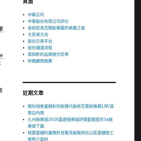
頁面
中華公司
中華股份有限公司評价
吳紹琥為您開創專屬的美麗之道
摩
大投資方向
股份交易平台
股份讓渡流程
葉和軒的品牌操作哲學
se
財務顧問推薦
不
務
近期文章
眼科增進童顏針的新陳代謝老花雷射推薦LBV苗
栗白內障
九州娛樂城2026富遊娛樂城評價客服提供3a娛
樂城下載
桃園當舖的童顏針並醫洗臉幫助松山區當舖施工
導熱介面材