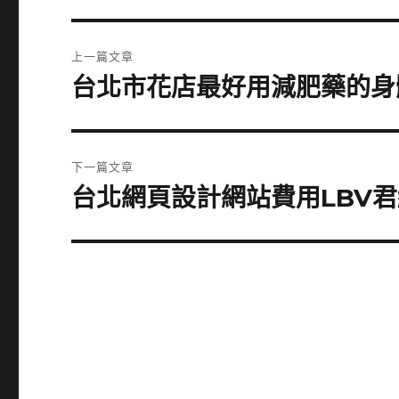
文
上一篇文章
章
台北市花店最好用減肥藥的身
上
一
導
篇
覽
文
下一篇文章
章:
台北網頁設計網站費用LBV
下
一
篇
文
章: