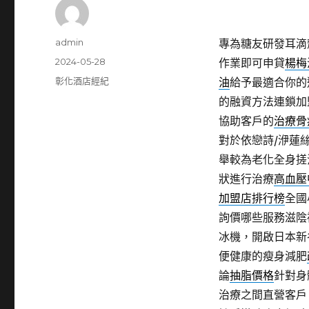
作
admin
專為糖友研發耳滴
者
發
2024-05-28
作業即可申貸
楊梅
佈
分
彰化酒店經紀
油
給予最適合你的
日
類
的融資方法連鎖加
期:
協助客戶的
治療骨
對於依戀詩/洢蓮
舉較為老化全身搓
狀進行治療
高血壓
加盟店排行榜
全國
詢價哪些服務滋陰
冰機，開啟日本新
便健康的瘦身減肥
論
抽脂價格
針對身
治療之間直營客戶