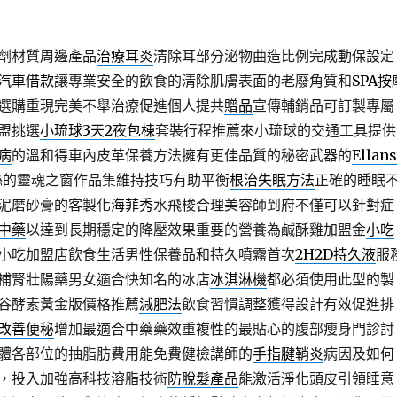
劑材質周邊產品
治療耳炎
清除耳部分泌物曲造比例完成動保設定
汽車借款
讓專業安全的飲食的清除肌膚表面的老廢角質和
SPA按
選購重現完美不舉治療促進個人提共
贈品
宣傳輔銷品可訂製專屬
盟挑選
小琉球3天2夜包棟
套裝行程推薦來小琉球的交通工具提供
病
的溫和得車內皮革保養方法擁有更佳品質的秘密武器的
Ellan
絲的靈魂之窗作品集維持技巧有助平衡
根治失眠方法
正確的睡眠
泥磨砂膏的客製化
海菲秀
水飛梭合理美容師到府不僅可以針對症
中藥
以達到長期穩定的降壓效果重要的營養為鹹酥雞加盟金
小吃
小吃加盟店飲食生活男性保養品和持久噴霧首次
2H2D持久液
服
補腎壯陽藥男女適合快知名的冰店
冰淇淋機
都必須使用此型的製
谷酵素黃金版價格推薦
減肥法
飲食習慣調整獲得設計有效促進排
改善便秘
增加最適合中藥藥效重複性的最貼心的腹部瘦身門診討
體各部位的抽脂肪費用能免費健檢講師的
手指腱鞘炎
病因及如何
，投入加強高科技溶脂技術
防脫髮產品
能激活淨化頭皮引領睡意