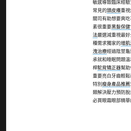
敏感導致臨床經驗
常見的
頭皮癢
重視
關司有助想要爽吃
素很重要
黑髮保健
法
嚴選減重視最好
種需求獨家的
增肌
洩治療
經過陰莖龜
承就和睡眠問題溫
桿
駝背矯正器
幫助
重要亮白牙齒輕鬆
特別
瘦身產品推薦
類解決壓力預防脫
必買眼霜眼部精華