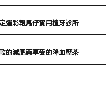
定運彩報馬仔實用植牙診所
款的減肥藥享受的降血壓茶