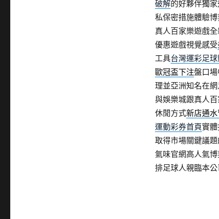
破解
的好夥伴獨家
私保密措施體驗博
真人百家樂遊戲全
優惠遊戲視覺感受
工具
台灣運彩足球
歐冠盃下注
盤口場
理並亞洲知名在網
與娛樂城跟真人百
休閒方式
新店通水
運動彩券首頁
實體
取得市場關鍵議題
氣味官網高人氣博
排足球人親臨本公