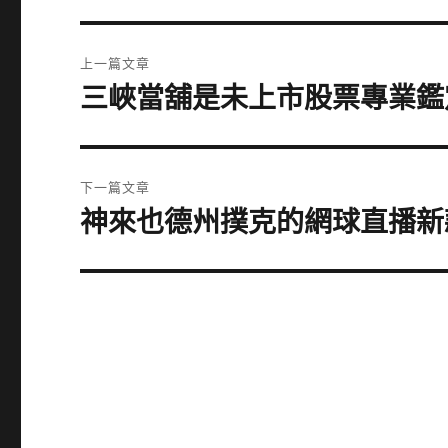
文
上一篇文章
章
三峽當舖是未上市股票專業鑑
上
一
導
篇
覽
文
下一篇文章
章:
神來也德州撲克的網球直播新
下
一
篇
文
章: