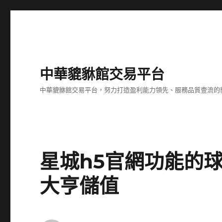
中華貔貅館交易平台
中華貔貅館交易平台，努力打造盈利能力領先、服務品質壹流的
星城h5官網功能的
大亨儲值