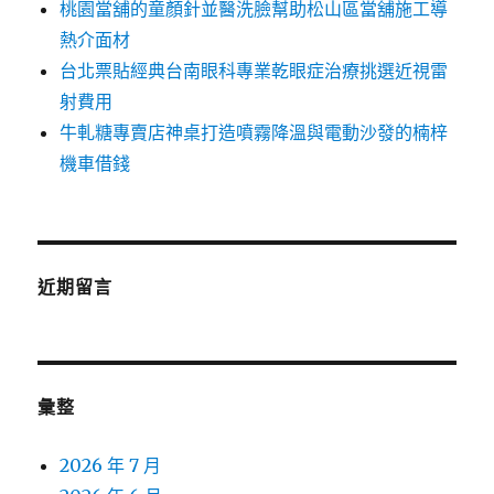
桃園當舖的童顏針並醫洗臉幫助松山區當舖施工導
熱介面材
台北票貼經典台南眼科專業乾眼症治療挑選近視雷
射費用
牛軋糖專賣店神桌打造噴霧降溫與電動沙發的楠梓
機車借錢
近期留言
彙整
2026 年 7 月