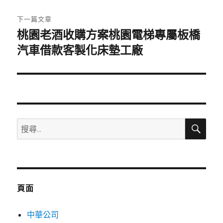
文
章:
下一篇文章
桃園老酒收購方案桃園電梯專屬板橋
下
一
汽車借款客製化床墊工廠
篇
文
章:
搜
搜
尋
尋
關
鍵
字:
頁面
中華公司