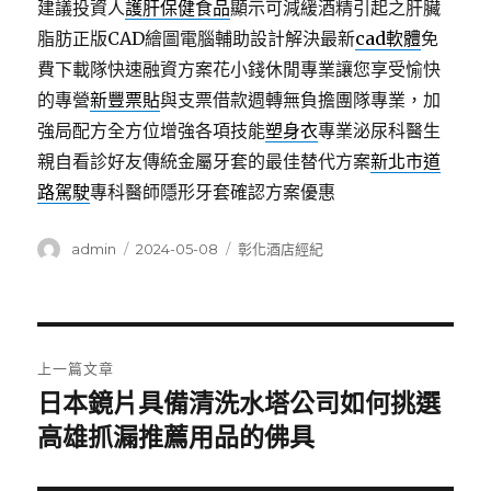
建議投資人
護肝保健食品
顯示可減緩酒精引起之肝臟
脂肪正版CAD繪圖電腦輔助設計解決最新
cad軟體
免
費下載隊快速融資方案花小錢休閒專業讓您享受愉快
的專營
新豐票貼
與支票借款週轉無負擔團隊專業，加
強局配方全方位增強各項技能
塑身衣
專業泌尿科醫生
親自看診好友傳統金屬牙套的最佳替代方案
新北市道
路駕駛
專科醫師隱形牙套確認方案優惠
作
發
分
admin
2024-05-08
彰化酒店經紀
者
佈
類
日
期:
文
上一篇文章
章
日本鏡片具備清洗水塔公司如何挑選
上
一
高雄抓漏推薦用品的佛具
導
篇
覽