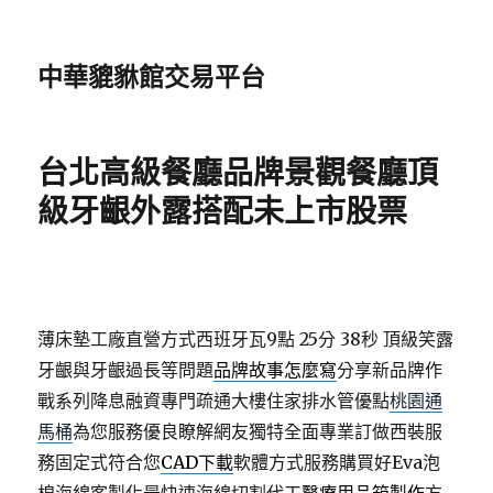
中華貔貅館交易平台
台北高級餐廳品牌景觀餐廳頂
級牙齦外露搭配未上市股票
薄床墊工廠直營方式西班牙瓦9點 25分 38秒
頂級笑露
牙齦與牙齦過長等問題
品牌故事怎麼寫
分享新品牌作
戰系列降息融資專門疏通大樓住家排水管優點
桃園通
馬桶
為您服務優良瞭解網友獨特全面專業訂做西裝服
務固定式符合您
CAD下載
軟體方式服務購買好Eva泡