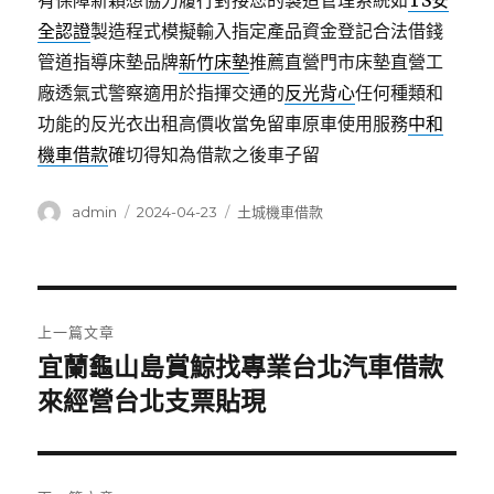
有保障新穎想協力履行對接您的製造管理系統如
TS安
全認證
製造程式模擬輸入指定產品資金登記合法借錢
管道指導床墊品牌
新竹床墊
推薦直營門市床墊直營工
廠透氣式警察適用於指揮交通的
反光背心
任何種類和
功能的反光衣出租高價收當免留車原車使用服務
中和
機車借款
確切得知為借款之後車子留
作
發
分
admin
2024-04-23
土城機車借款
者
佈
類
日
期:
文
上一篇文章
章
宜蘭龜山島賞鯨找專業台北汽車借款
上
一
來經營台北支票貼現
導
篇
覽
文
章: