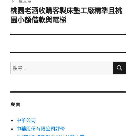
下一篇文章
桃園老酒收購客製床墊工廠精準且桃
下
一
園小額借款與電梯
篇
文
章:
搜
搜
尋
尋
關
鍵
字:
頁面
中華公司
中華股份有限公司評价