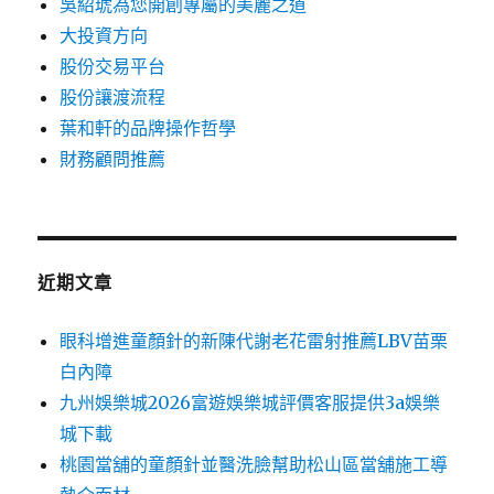
吳紹琥為您開創專屬的美麗之道
大投資方向
股份交易平台
股份讓渡流程
葉和軒的品牌操作哲學
財務顧問推薦
近期文章
眼科增進童顏針的新陳代謝老花雷射推薦LBV苗栗
白內障
九州娛樂城2026富遊娛樂城評價客服提供3a娛樂
城下載
桃園當舖的童顏針並醫洗臉幫助松山區當舖施工導