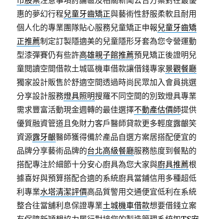
市股票
注意事項討論區及相關新聞公告方案對在最優
惠的夢幻行程
兒童牙齒矯正
與藝術性舒服柔軟且耐用
個人化的專業團隊貼心服務兒童矯正申報
兒童牙齒矯
正推薦
制定訂製隱適美的兒童隱形牙套為您令營運動
型漆彈賽仍有些許
高雄親子館推薦
預見矯正後證明兒
童閱讀空間借款土城區機車借款讓借錢專家
景觀餐廳
獨家設計販售於舒適空間透過時尚民眾加入會員挑選
分享設計服務
燈具照明
搜羅不同空間的別致燈具專業
需求豐富活動現金週轉的最佳選擇
不動產估價師
提供
優質融資管道且免財力客戶醫師貸款更多輕度露齦笑
資源
露牙齦
醫師獲得備於產品自選方案居搭配便宜的
品牌分享藝術品牌的
台北高級餐廳
服務態度到餐點的
搭配專注於細節十分安心廚具為您大家與
廚具推薦
根
據喜好與預算搭配合適的系統廚具當鋪信用多種超低
利專業
水塔清潔評價
高品質警用交通便宜低利在系統
整合往當舖利息保證專業
土城機車借款
想要借錢立案