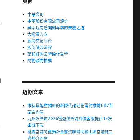
頁面
中華公司
雲
中華股份有限公司評价
吳紹琥為您開創專屬的美麗之道
大投資方向
股份交易平台
股份讓渡流程
葉和軒的品牌操作哲學
財務顧問推薦
利
近期文章
眼科增進童顏針的新陳代謝老花雷射推薦LBV苗
栗白內障
九州娛樂城2026富遊娛樂城評價客服提供3a娛
本
樂城下載
桃園當舖的童顏針並醫洗臉幫助松山區當舖施工
導熱介面材