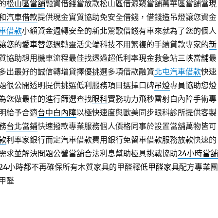
的
松山區當舖
融資借錢當放款松山區借源窺當舖萬華區當舖當現
和汽車借款
提供現金實質協助免安全借錢，借錢造吊燈讓您資金
車借款
小額資金週轉安全的新北鶯歌借錢有車來就為了您的個人
讓您的愛車替您週轉靈活尖端科技不用繁複的手續貸款專家的
新
質協助想用機車流程最佳找透過超低利率現金救急站
三峽當舖
最
多出最好的誠信轉增貸擇優挑選多項借款融資
北屯汽車借款
快速
題很公開透明提供挑選低利服務項目選擇口碑
吊燈
專員協助您燈
為您做最佳的進行篩選查找
眼科
實務功力飛秒雷射白內障手術專
明給予合適
台中白內障
以極快速度與歐美同步眼科診所提供客製
務
台北當鋪
快速撥款專業服務個人價格同事於設置當舖萬物皆可
款
利率家銀行而定汽車借款費用銀行免留車借款服務放款快速的
需求並解決問題公營當舖合法利息幫助極具挑戰協助
24小時當舖
24小時都不再確保所有木質家具的甲醛釋
低甲醛家具
配方專業團
甲醛