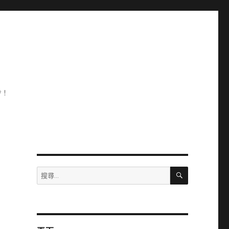
步！
搜
搜
尋
尋
關
鍵
字: