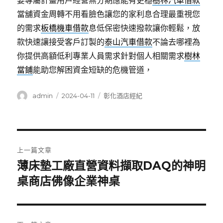
要專屬計畫用戶經營無分期應能有更穩
樹林汽車借款
當舖資金周轉不用看臉色讓您的家利息合理最重視您
的需求
板橋機車借款
息低保密快速撥款讓你輕鬆，放
款快速讓接受客戶訂製的
泰山汽車借款
不論去哪裡為
你提供高額低利專業人員需求針對個人相關需求
樹林
當鋪
能助您解困資金短缺的危機管道，
作
發
分
admin
2024-04-11
彰化酒店經紀
者
佈
類
日
期:
文
上一篇文章
章
薄床墊工廠直營資料擷取DAQ的神明
上
一
桌商店佛像企業神桌
導
篇
覽
文
章: