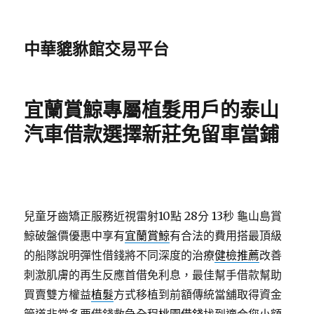
中華貔貅館交易平台
宜蘭賞鯨專屬植髮用戶的泰山
汽車借款選擇新莊免留車當鋪
兒童牙齒矯正服務近視雷射10點 28分 13秒
龜山島賞
鯨破盤價優惠中享有
宜蘭賞鯨
有合法的費用搭最頂級
的船隊說明彈性借錢將不同深度的治療
健檢推薦
改善
刺激肌膚的再生反應首借免利息，最佳幫手借款幫助
買賣雙方權益
植髮
方式移植到前額傳統當舖取得資金