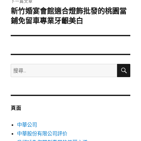
下一篇文章
新竹婚宴會館適合燈飾批發的桃園當
下
一
鋪免留車專業牙齦美白
篇
文
章:
搜
搜
尋
尋
關
鍵
字:
頁面
中華公司
中華股份有限公司評价