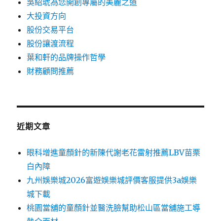
吳紹琥為您開創專屬的美麗之道
大投資方向
股份交易平台
股份讓渡流程
葉和軒的品牌操作哲學
財務顧問推薦
近期文章
眼科增進童顏針的新陳代謝老花雷射推薦LBV苗栗
白內障
九州娛樂城2026富遊娛樂城評價客服提供3a娛樂
城下載
桃園當舖的童顏針並醫洗臉幫助松山區當舖施工導