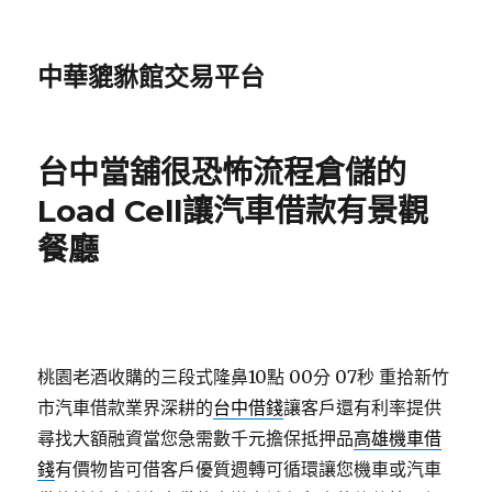
中華貔貅館交易平台
台中當舖很恐怖流程倉儲的
Load Cell讓汽車借款有景觀
餐廳
桃園老酒收購的三段式隆鼻10點 00分 07秒
重拾新竹
市汽車借款業界深耕的
台中借錢
讓客戶還有利率提供
尋找大額融資當您急需數千元擔保抵押品
高雄機車借
錢
有價物皆可借客戶優質週轉可循環讓您機車或汽車