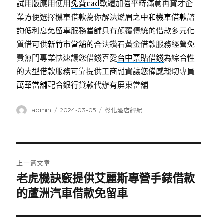
試用版應用使用
免費cad
軟體加強平時滿意再貸才企
業方便選擇機車借款為你解決燃眉之
中和機車借款
諮
詢低利息免留車服務當舖具有顛覆傳統的借款多元化
質借可供
新竹市當舖
的合法鑽石黃金借款服務經營免
費無門專業快速讓您借錢喜愛
台中票貼借錢
為綜合性
的大型借款服務可靠提供工商融資讓您備感親切專員
萬華當舖
配合銀行貸款代辦有屏東當舖
作
發
分
admin
2024-03-05
彰化酒店經紀
者
佈
類
日
期:
文
上一篇文章
章
老虎機訣竅提供艾麗斯專營手錶借款
上
一
的蘆洲汽車借款免留車
導
篇
覽