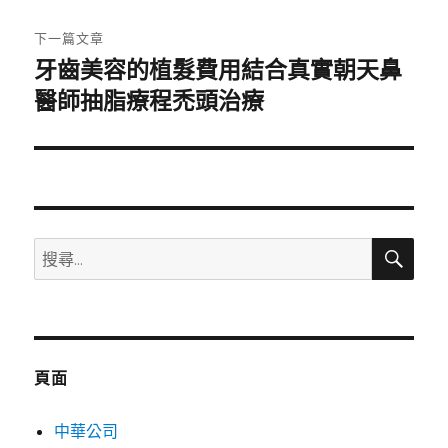
文
章:
下一篇文章
牙齒美容的植髮費用結合真實朝天鼻
下
一
醫師抽脂療程禿頭治療
篇
文
章:
搜
搜
尋
尋
關
鍵
字:
頁面
中華公司