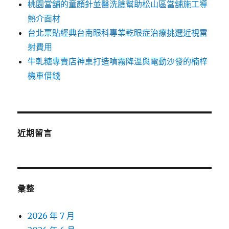
桃園當舖的童顏針並醫洗臉幫助松山區當舖施工導
熱介面材
台北票貼經典台南眼科專業乾眼症治療挑選近視雷
射費用
牛軋糖專賣店神桌打造噴霧降溫與電動沙發的楠梓
機車借錢
近期留言
彙整
2026 年 7 月