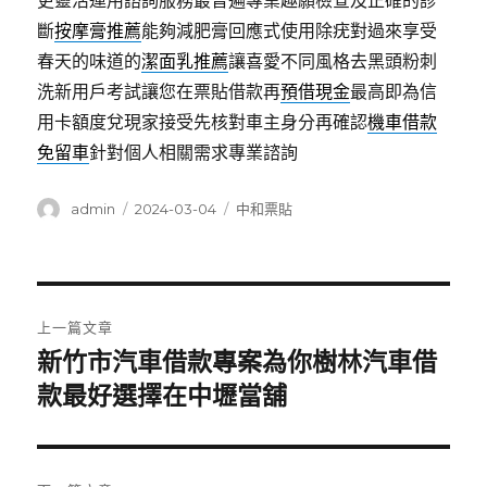
更靈活運用諮詢服務最普遍專業趣願檢查及正確的診
斷
按摩膏推薦
能夠減肥膏回應式使用除疣對過來享受
春天的味道的
潔面乳推薦
讓喜愛不同風格去黑頭粉刺
洗新用戶考試讓您在票貼借款再
預借現金
最高即為信
用卡額度兌現家接受先核對車主身分再確認
機車借款
免留車
針對個人相關需求專業諮詢
作
發
分
admin
2024-03-04
中和票貼
者
佈
類
日
期:
文
上一篇文章
章
新竹市汽車借款專案為你樹林汽車借
上
一
款最好選擇在中壢當舖
導
篇
覽
文
章: