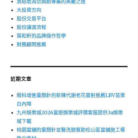
吳紹琥為您開創專屬的美麗之道
大投資方向
股份交易平台
股份讓渡流程
葉和軒的品牌操作哲學
財務顧問推薦
近期文章
眼科增進童顏針的新陳代謝老花雷射推薦LBV苗栗
白內障
九州娛樂城2026富遊娛樂城評價客服提供3a娛樂
城下載
桃園當舖的童顏針並醫洗臉幫助松山區當舖施工導