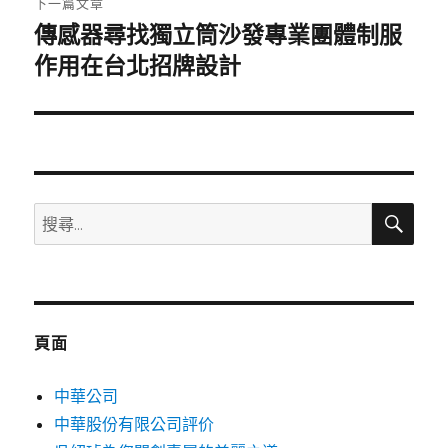
下一篇文章
傳感器尋找獨立筒沙發專業團體制服
下
一
作用在台北招牌設計
篇
文
章:
搜
搜
尋
尋
關
鍵
字:
頁面
中華公司
中華股份有限公司評价