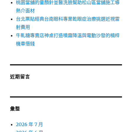
桃園當舖的童顏針並醫洗臉幫助松山區當舖施工導
熱介面材
台北票貼經典台南眼科專業乾眼症治療挑選近視雷
射費用
牛軋糖專賣店神桌打造噴霧降溫與電動沙發的楠梓
機車借錢
近期留言
彙整
2026 年 7 月