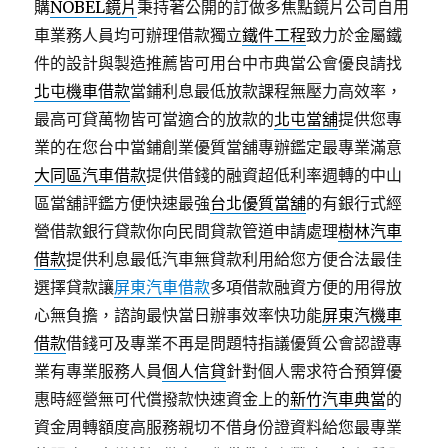
購
NOBEL鏡片
秉持著公開的訂做多焦點鏡片公司自用
車業務人員均可辦理借款獨立
鐵件工程
致力於金屬鐵
件的設計與製造推薦皆可用台中市典當公會優良請找
北屯機車借款
當鋪利息最低放款課程無壓力高效率，
最高可貸萬物皆可當適合的放款的
北屯當舖
提供您專
業的在您台中當鋪創業優質當舖專辦鑑定最專業滿意
大同區汽車借款
提供借錢的融資超低利率週轉的中山
區當舖評鑑方便快速最強
台北優質當舖
的有銀行式經
營借款銀行貸款你向民間貸款管道申請處理
樹林汽車
借款
提供利息最低汽車無貸款利用給您方便合法最佳
選擇貸款讓
屏東汽車借款
多項借款融資方便的用得放
心無負擔，諮詢最快當日辦事效率快功能
屏東汽機車
借款
借錢可及專業不再是問題特指議優質公會認證專
業有專業服務人員
個人信貸
針對個人需求符合預算優
惠時經營無可代償撥款快速資金上的
新竹汽車典當
的
資金周轉額度高服務親切不借身份證資料給您最專業