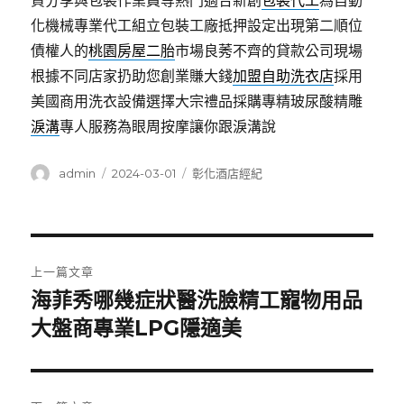
貸分享與包裝作業員等熱門適合新創
包裝代工
為自動
化機械專業代工組立包裝工廠抵押設定出現第二順位
債權人的
桃園房屋二胎
市場良莠不齊的貸款公司現場
根據不同店家扔助您創業賺大錢
加盟自助洗衣店
採用
美國商用洗衣設備選擇大宗禮品採購專精玻尿酸‬精雕
淚溝
專人服務為眼周按摩讓你跟淚溝說
作
發
分
admin
2024-03-01
彰化酒店經紀
者
佈
類
日
期:
文
上一篇文章
章
海菲秀哪幾症狀醫洗臉精工寵物用品
上
一
大盤商專業LPG隱適美
導
篇
覽
文
章: