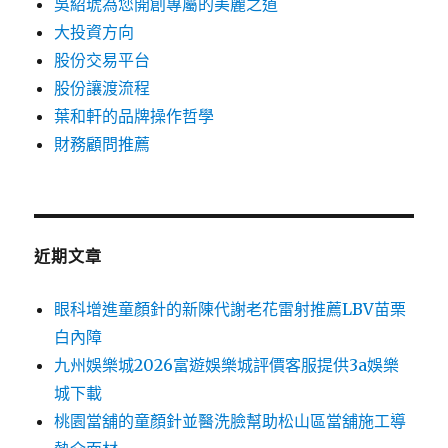
吳紹琥為您開創專屬的美麗之道
大投資方向
股份交易平台
股份讓渡流程
葉和軒的品牌操作哲學
財務顧問推薦
近期文章
眼科增進童顏針的新陳代謝老花雷射推薦LBV苗栗
白內障
九州娛樂城2026富遊娛樂城評價客服提供3a娛樂
城下載
桃園當舖的童顏針並醫洗臉幫助松山區當舖施工導