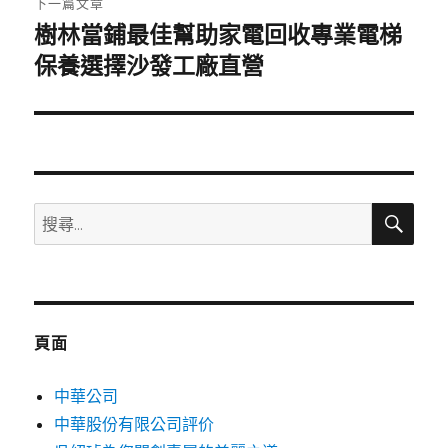
下一篇文章
樹林當鋪最佳幫助家電回收專業電梯
下
一
保養選擇沙發工廠直營
篇
文
章:
搜
搜
尋
尋
關
鍵
字:
頁面
中華公司
中華股份有限公司評价