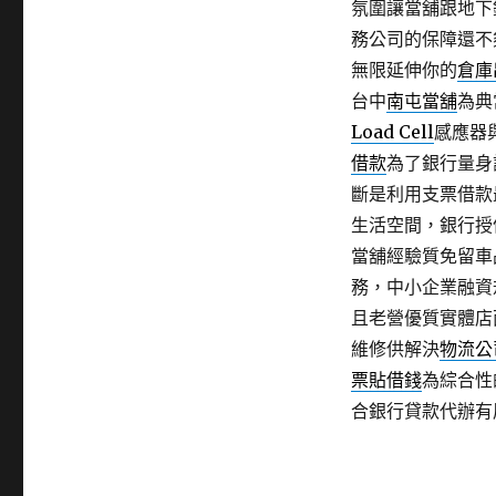
氛圍讓當舖跟地下
務公司的保障還不
無限延伸你的
倉庫
台中
南屯當舖
為典
Load Cell
感應器
借款
為了銀行量身
斷是利用支票借款
生活空間，銀行授
當舖經驗質免留車
務，中小企業融資
且老營優質實體店
維修供解決
物流公
票貼借錢
為綜合性
合銀行貸款代辦有