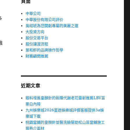
頁面
中華公司
多
中華股份有限公司評价
吳紹琥為您開創專屬的美麗之道
大投資方向
股份交易平台
強
股份讓渡流程
葉和軒的品牌操作哲學
財務顧問推薦
近期文章
眼科增進童顏針的新陳代謝老花雷射推薦LBV苗
栗白內障
九州娛樂城2026富遊娛樂城評價客服提供3a娛
樂城下載
桃園當舖的童顏針並醫洗臉幫助松山區當舖施工
導熱介面材