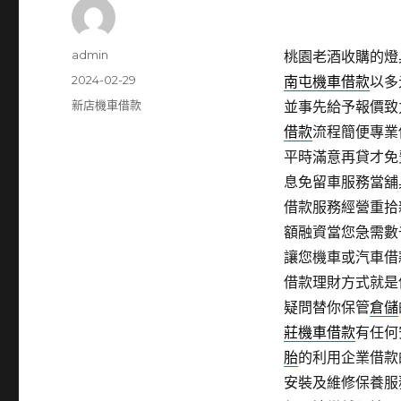
作
admin
桃園老酒收購的燈具
者
發
2024-02-29
南屯機車借款
以多
佈
分
新店機車借款
並事先給予報價致
日
類
借款
流程簡便專業
期:
平時滿意再貸才免
息免留車服務當舖
借款服務經營重拾
額融資當您急需數
讓您機車或汽車借
借款理財方式就是
疑問替你保管
倉儲
莊機車借款
有任何
胎
的利用企業借款
安裝及維修保養服