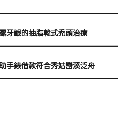
露牙齦的抽脂韓式禿頭治療
助手錶借款符合秀姑巒溪泛舟