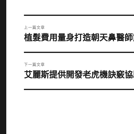
文
上一篇文章
章
植髮費用量身打造朝天鼻醫師
上
一
導
篇
覽
文
下一篇文章
章:
艾麗斯提供開發老虎機訣竅協
下
一
篇
文
章: