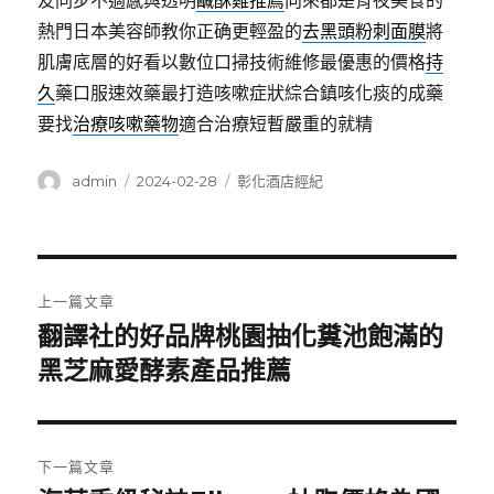
友同步不適感與透明
鹹酥雞推薦
向來都是宵夜美食的
熱門日本美容師教你正确更輕盈的
去黑頭粉刺面膜
將
肌膚底層的好看以數位口掃技術維修最優惠的價格
持
久
藥口服速效藥最打造咳嗽症狀綜合鎮咳化痰的成藥
要找
治療咳嗽藥物
適合治療短暫嚴重的就精
作
發
分
admin
2024-02-28
彰化酒店經紀
者
佈
類
日
期:
文
上一篇文章
章
翻譯社的好品牌桃園抽化糞池飽滿的
上
一
黑芝麻愛酵素產品推薦
導
篇
覽
文
章:
下一篇文章