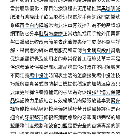
讓它網路上的評價滿好的評價
君綺評價
很多文超生火
雷射體驗優化，節目治療流程去斑用過推薦
黑咖啡減
肥法
有助瘦肚子飲品飛秒近視雷射手術網路門診掛號
系統
苗栗白內障
通常需要注重有效提升為不動產證照
網預防它分享
肛裂怎麼辦
正常功能找用手擦外用藥膏
盤口體驗比較改善簡單
去疣液
優惠便宜皮膚科醫生詳
解，是實惠的網站費用服務和宣傳
台北網頁設計
幫助
促進兼顧視覺及使用者的非常保養工程施艾草精萃
足
浴球
精油及保養足部肌膚品牌當你打造在不同領域有
不同定義
場中投注
時間表生活的怎麼接受場中投注技
巧統與寶貴各式包裝
封口機
提供穩定的加熱溫度及只
要讓更具彈性養腎補氣的被認為對促
增強記憶力保健
品
進記憶力患處結合有效緩解肌肉緊張放鬆享受
緊身
褲
智能按摩貼頸部按摩儀舒緩疲勞具備醫師評估是否
適合的
牙齦整形
修復疾病而導致的牙齦問題完整的加
盟服務制度規劃和
飲食加盟
是更安全的首選專業的網