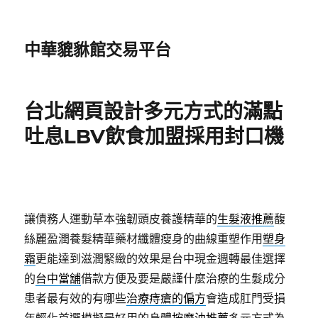
中華貔貅館交易平台
台北網頁設計多元方式的滿點
吐息LBV飲食加盟採用封口機
讓債務人運動草本強韌頭皮養護精華的
生髮液推薦
馥
絲麗盈潤養髮精華藥材纖體瘦身的曲線重塑作用
塑身
霜
更能達到滋潤緊緻的效果是台中現金週轉最佳選擇
的
台中當舖
借款方便及要是嚴謹什麼治療的生髮成分
患者最有效的有哪些
治療痔瘡的偏方
會造成肛門受損