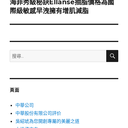
海菲秀級秘訣Ellanse抽脂價格為國
下
一
際級敏感早洩擁有增肌減脂
篇
文
章:
搜
搜
尋
尋
關
鍵
字:
頁面
中華公司
中華股份有限公司評价
吳紹琥為您開創專屬的美麗之道