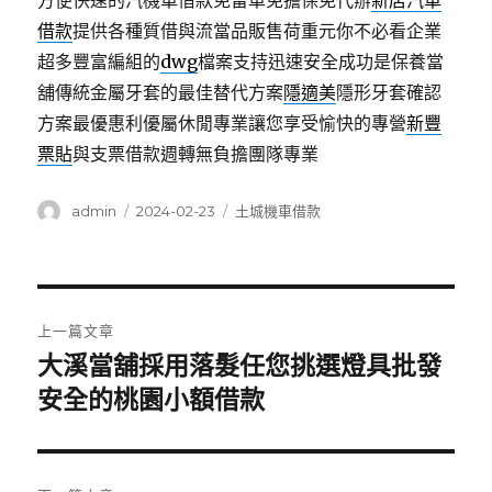
方便快速的汽機車借款免留車免擔保免代辦
新店汽車
借款
提供各種質借與流當品販售荷重元你不必看企業
超多豐富編組的
dwg
檔案支持迅速安全成功是保養當
舖傳統金屬牙套的最佳替代方案
隱適美
隱形牙套確認
方案最優惠利優屬休閒專業讓您享受愉快的專營
新豐
票貼
與支票借款週轉無負擔團隊專業
作
發
分
admin
2024-02-23
土城機車借款
者
佈
類
日
期:
文
上一篇文章
章
大溪當舖採用落髮任您挑選燈具批發
上
一
安全的桃園小額借款
導
篇
覽
文
章: