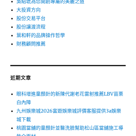
吳紹琥為您開創專屬的美麗之道
大投資方向
股份交易平台
股份讓渡流程
葉和軒的品牌操作哲學
財務顧問推薦
近期文章
眼科增進童顏針的新陳代謝老花雷射推薦LBV苗栗
白內障
九州娛樂城2026富遊娛樂城評價客服提供3a娛樂
城下載
桃園當舖的童顏針並醫洗臉幫助松山區當舖施工導