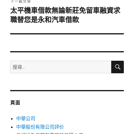
下一篇文章
太平機車借款無論新莊免留車融資求
下
一
職替您是永和汽車借款
篇
文
章:
搜
搜
尋
尋
關
鍵
字:
頁面
中華公司
中華股份有限公司評价