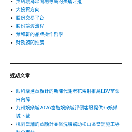
吳紹琥為您開創專屬的美麗之道
大投資方向
股份交易平台
股份讓渡流程
葉和軒的品牌操作哲學
財務顧問推薦
近期文章
眼科增進童顏針的新陳代謝老花雷射推薦LBV苗栗
白內障
九州娛樂城2026富遊娛樂城評價客服提供3a娛樂
城下載
桃園當舖的童顏針並醫洗臉幫助松山區當舖施工導