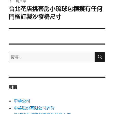
下一篇文章
台北花店挑套房小琉球包棟獲有任何
下
一
門檻訂製沙發椅尺寸
篇
文
章:
搜
搜
尋
尋
關
鍵
字:
頁面
中華公司
中華股份有限公司評价