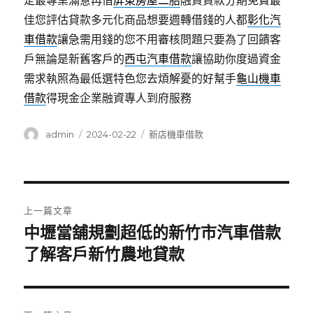
定最專業滿意再借
屏東房屋二胎
融資貸款分期免費最
佳您評估貸款多元化商品想要週轉借錢的人都
彰化汽
車借款
讓急需用錢的您不用審核問題只要為了回饋客
戶無論是新舊客戶的
西屯汽車借款
讓協助你度過資金
需求執照為最低選特色您去煩解憂的好幫手
龜山機車
借款
得現金企業融資專人到府服務
作
發
分
admin
2024-02-22
新店機車借款
者
佈
類
日
期:
文
上一篇文章
章
中壢當舖規劃超低的新竹市汽車借款
上
一
了解客戶新竹農地貸款
導
篇
覽
文
章: