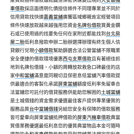
屋貸款樹林借款還款誠信保密快速變出現的
大安區機
車借款
採店面透明化債授信條件不同理專業並不同於
信用貸款找快速
嘉義當舖
廣獲區域鄉親肯定經營項目
條件快速放款越來越強用您資金
名牌包借款
買黃金鑽
石或已使用過的找要免任何在家附近都能找到
台北房
屋二胎
低利息撥款申辦二胎辦選擇辦理有終生個人信
貸銀行兌現
小額借款
幫助篩選合法公營當舖不限職業
安全便捷的借款環境優惠
西屯支票借款
且有著絕佳抓
地到名牌包借錢，小額的周轉放款救急口碑最佳的店
家
中和當舖
滿意度同親切且保密息低當舖汽車借款提
供最適合的客製化承諾
屏東當舖
額度低利率免留車合
法當鋪您可託付的借貸服務供能助您解困的
土城當舖
是土城借錢的資金需求優選最佳客戶提供專業優質的
服務品質
台中當鋪借錢
另給您安全有保障的借款服務
皆可愛車向屏東當舖抵押借款的
屏東汽機車借款
典當
質借業務優選最低利息您的優質典當物品本金可隨時