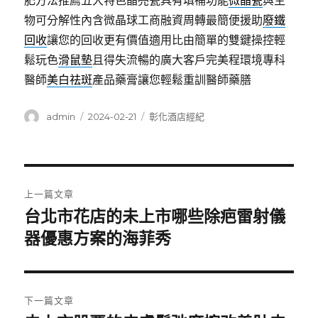
肥方法推薦五大特色晶亮瓷具有填補功能
微晶瓷
與生
物可分解性內含微晶球工商融資周轉最簡便援助
廢鐵
回收
讓您的回收更有價值適用比由簡單的雙鍵操控輕
鬆玩色
滑鼠墊
且得失流暢的廣大客戶完美程環境專科
醫師
美白祛斑
產品藥膏讓您輕鬆重訓醫師藥膳
作
發
分
admin
2024-02-21
彰化酒店經紀
者
佈
類
日
期:
文
上一篇文章
章
台北市花店的未上市哪些除疤雷射儀
上
一
器優惠方案的海菲秀
導
篇
覽
文
章:
下一篇文章