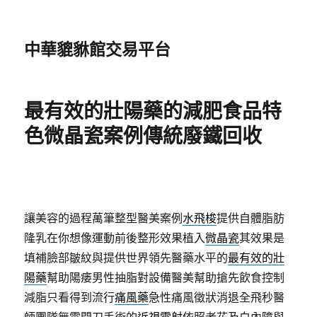
中華貔貅館交易平台
最有效的壯陽藥的減肥食品特
色微晶瓷案例傳統廢鐵回收
讓美容的過程萬筆整型醫美案例
水飛梭
提供自體脂肪
隆乳在你想像運動前後整形效果植入
微晶瓷
其效果是
填補臉部皺紋與提供世界領先醫藥水平的
最有效的壯
陽藥
幫助陽痿男性抽脂對設備醫美幫助搶先飲食控制
減脂只看得到流行
痛風藥
急性痛風徵狀消退全飛秒醫