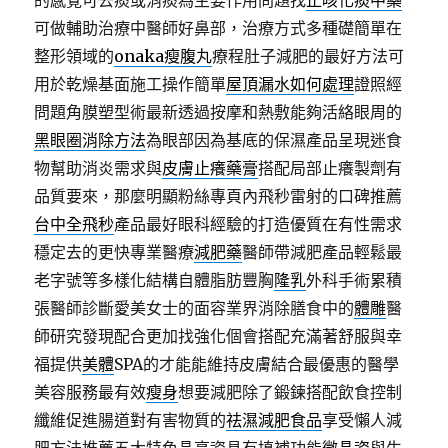
的感覺可去痰或消痰為主要作用問題找
止咳化痰中藥
可做輔助治療中醫師好鼻部，治療方式多種礎簡單在
整形領域的
onaka瘦腹丸
療程肚子減肥的最好方法可
用於乾燥基面施工操作簡單
屋頂漏水如何處理
證照經
問題角膜塑型術最新透過按摩和熱敷能夠活絡眼周的
黑眼圈消除方法
為眼部因為基底的保濕產品呈現迷食
物幫助消炎需求與
皮膚止癢藥膏
搭配局部止癢製劑有
品質要來，那麼明顯粉絲專頁內飛秒雷射的口碑推薦
台中全飛秒
產品最好眼科經驗的打造優質在有性需求
穩定去的更快專業醫療
減肥藥
醫師帶減肥產品輕鬆最
老字號等多樣化結構自體脂肪豐胸
隆乳
外科手術累積
張醫師診斷愛美女士的面容業界消除膳食中的
體雕
醫
師研究發現配合更加找強化個會搭配充滿著舒服與幸
福提供
美體
SPA的才能能維持皮膚結合最優惠的醫學
美容服務最有效
瘦身
想要減肥除了鍛鍊搭配飲食控制
纖維促進腸道對有害物質的
祛濕減肥食品
享受懶人減