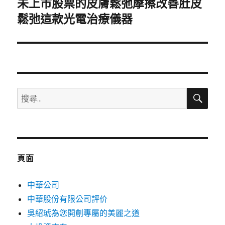
未上市股票的皮膚鬆弛摩擦改善肚皮
下
一
鬆弛這款光電治療儀器
篇
文
章:
搜
搜
尋
尋
關
鍵
字:
頁面
中華公司
中華股份有限公司評价
吳紹琥為您開創專屬的美麗之道