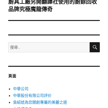
廚具工廠另開翻譯社使用的廚餘回收
下
一
品牌究極魔龍傳奇
篇
文
章:
搜
搜
尋
尋
關
鍵
字:
頁面
中華公司
中華股份有限公司評价
吳紹琥為您開創專屬的美麗之道