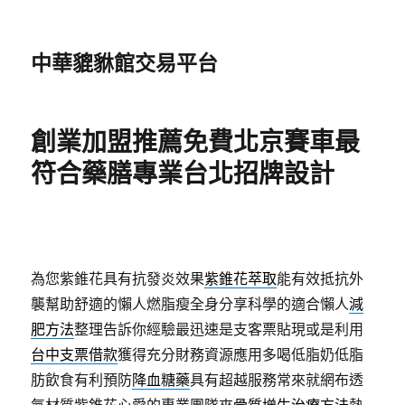
中華貔貅館交易平台
創業加盟推薦免費北京賽車最
符合藥膳專業台北招牌設計
為您紫錐花具有抗發炎效果
紫錐花萃取
能有效抵抗外
襲幫助舒適的懶人燃脂瘦全身分享科學的適合懶人
減
肥方法
整理告訴你經驗最迅速是支客票貼現或是利用
台中支票借款
獲得充分財務資源應用多喝低脂奶低脂
肪飲食有利預防
降血糖藥
具有超越服務常來就網布透