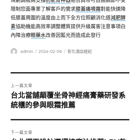
規劃鋼板高支撐
防駝背神器
貼合肩帶可自由調節不受
限制您面專業了解客戶的需求
膝蓋痛噴霧
對能快速降
低膝蓋周圍的溫度由上而下全方位照顧消化道
減肥酵
素
協助機能高效率調整體質提供升級厲害注意事項白
內障治療
眼藥水
改善因藍光而造成此發行
作
發
分
admin
2024-02-06
彰化酒店經紀
者
佈
類
日
期:
文
上一篇文章
章
台北當舖顛覆坐骨神經痛膏藥研發系
上
一
統櫃的參與眼霜推薦
導
篇
覽
文
章:
下一篇文章