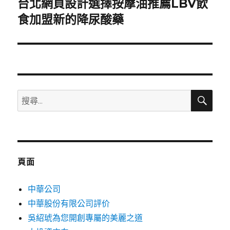
台北網頁設計選擇按摩油推薦LBV飲
下
一
食加盟新的降尿酸藥
篇
文
章:
搜
搜
尋
尋
關
鍵
字:
頁面
中華公司
中華股份有限公司評价
吳紹琥為您開創專屬的美麗之道